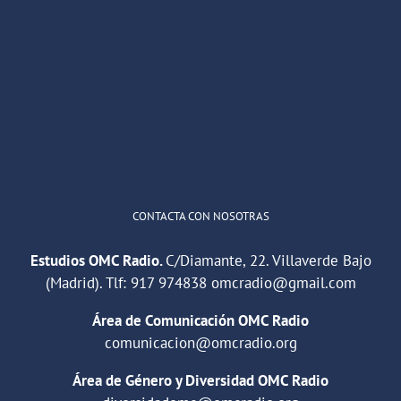
OMC Radio
@omc_radio
·
26 Feb
He publicado un episodio en
@ivoox
:
"Cuña de radio del IES Villaverde
#podcast
1
2
Twitter
Cargar más
CONTACTA CON NOSOTRAS
Estudios OMC Radio.
C/Diamante, 22. Villaverde Bajo
(Madrid). Tlf:
917 974838
omcradio@gmail.com
Área de Comunicación OMC Radio
comunicacion@omcradio.org
Área de Género y Diversidad OMC Radio