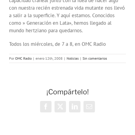
capacidad craneal junto con la idea de hacer algo
con nuestra recién estrenada vida mutante nos llevó
a salir a la superficie. Y aquí estamos. Conocidos
como » Generación en Lata», hemos llegado al
mundo hertziano para quedarnos.
Todos los miércoles, de 7 a 8, en OMC Radio
Por
OMC Radio
|
enero 12th, 2008
|
Noticias
|
Sin comentarios
¡Compártelo!
Facebook
X
LinkedIn
Correo
electrónico
Vivencias y