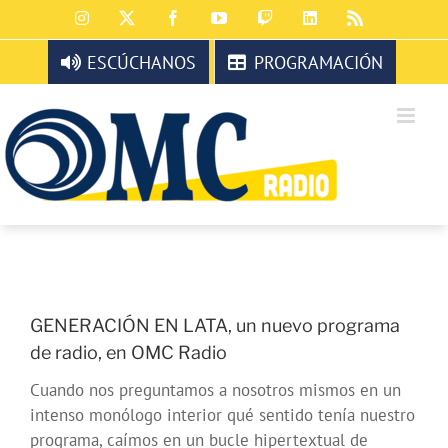
Saltar
Instagram
X
Facebook
YouTube
Twitch
LinkedIn
Rss
al
contenido
ESCÚCHANOS
PROGRAMACIÓN
GENERACIÓN EN LATA, un nuevo programa
de radio, en OMC Radio
Cuando nos preguntamos a nosotros mismos en un
intenso monólogo interior qué sentido tenía nuestro
programa, caímos en un bucle hipertextual de