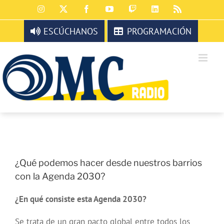
Saltar
Instagram
X
Facebook
YouTube
Twitch
LinkedIn
Rss
al
contenido
ESCÚCHANOS
PROGRAMACIÓN
¿Qué podemos hacer desde nuestros barrios
con la Agenda 2030?
¿En qué consiste esta Agenda 2030?
Se trata de un gran pacto global entre todos los