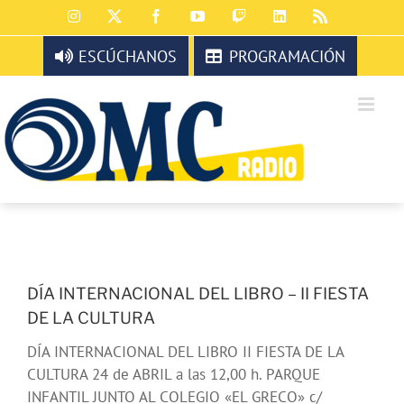
Saltar
Instagram
X
Facebook
YouTube
Twitch
LinkedIn
Rss
al
contenido
ESCÚCHANOS
PROGRAMACIÓN
DÍA INTERNACIONAL DEL LIBRO – II FIESTA
DE LA CULTURA
DÍA INTERNACIONAL DEL LIBRO II FIESTA DE LA
CULTURA 24 de ABRIL a las 12,00 h. PARQUE
INFANTIL JUNTO AL COLEGIO «EL GRECO» c/