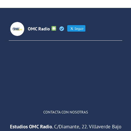
(Colombia)
OMC Radio
Seguir
OMC Radio
@omc_radio
·
26 Feb
He publicado un episodio en
@ivoox
:
"Cuña de radio del IES Villaverde
#podcast
1
2
Twitter
Cargar más
CONTACTA CON NOSOTRAS
Estudios OMC Radio.
C/Diamante, 22. Villaverde Bajo