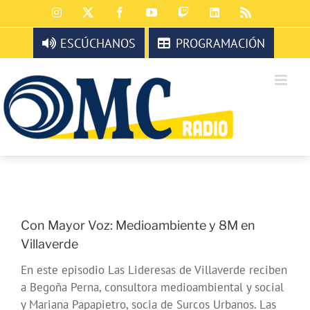
Saltar
Instagram
X
Facebook
YouTube
Twitch
LinkedIn
Rss
al
contenido
ESCÚCHANOS
PROGRAMACIÓN
Con Mayor Voz: Medioambiente y 8M en
Villaverde
En este episodio Las Lideresas de Villaverde reciben
a Begoña Perna, consultora medioambiental y social
y Mariana Papapietro, socia de Surcos Urbanos. Las