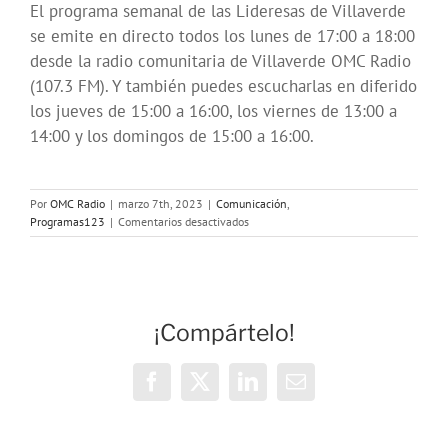
El programa semanal de las Lideresas de Villaverde
se emite en directo todos los lunes de 17:00 a 18:00
desde la radio comunitaria de Villaverde OMC Radio
(107.3 FM). Y también puedes escucharlas en diferido
los jueves de 15:00 a 16:00, los viernes de 13:00 a
14:00 y los domingos de 15:00 a 16:00.
Por
OMC Radio
|
marzo 7th, 2023
|
Comunicación
,
en
Programas123
|
Comentarios desactivados
Con
Mayor
Voz:
Medioambiente
y
¡Compártelo!
8M
en
Villaverde
Facebook
X
LinkedIn
Correo
electrónico