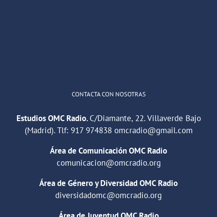
He publicado un episodio en
@ivoox
:
"Cuña de radio del IES Villaverde
#podcast
1
2
Twitter
Cargar más
CONTACTA CON NOSOTRAS
Estudios OMC Radio.
C/Diamante, 22. Villaverde Bajo
(Madrid). Tlf:
917 974838
omcradio@gmail.com
Área de Comunicación OMC Radio
comunicacion@omcradio.org
Área de Género y Diversidad OMC Radio
diversidadomc@omcradio.org
Área de Juventud OMC Radio