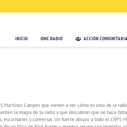
INICIO
OMC RADIO
ACCIÓN COMUNITARI
RPS Martínez Campos que vienen a ver cómo es esto de la ra
enten la magia de la radio y que descubran que no hace falta
es, escucharles y conversar. Un fuerte abrazo a todo el CRPS 
 de un libro de Paul Auster y nuestro recreo con leyendas ur