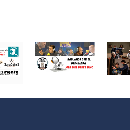
MEJOR
EJOR
IMPOSIBLE:
OSIBLE:
«Entrevista a
lamos con
Neus Sanz y
siquiatra
Santiago
sé Luis
Requejo:
z Iñigo»
cortometraje
«Votamos»