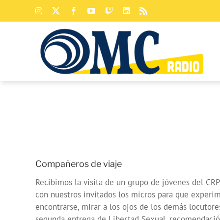
Saltar
Instagram
X
Facebook
YouTube
Twitch
LinkedIn
Rss
al
contenido
Compañeros de viaje
Recibimos la visita de un grupo de jóvenes del C
con nuestros invitados los micros para que experim
encontrarse, mirar a los ojos de los demás locutor
segunda entrega de Libertad Sexual, recomendación