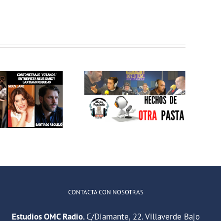
electrónico
MEJOR
IMPOSIBLE:
MEJOR
«Centro de
IMPOSIBLE:
Rehabilitación
«Hechos de
Laboral
otra pasta»
Villaverde: el
camino del
empleo»
CONTACTA CON NOSOTRAS
Estudios OMC Radio.
C/Diamante, 22. Villaverde Bajo