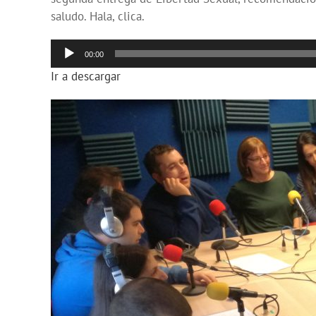
saludo. Hala, clica.
Reproductor
00:00
de
Ir a descargar
audio