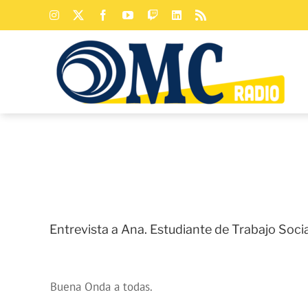
Saltar
Instagram
X
Facebook
YouTube
Twitch
LinkedIn
Rss
al
contenido
Entrevista a Ana. Estudiante de Trabajo Soci
Buena Onda a todas.