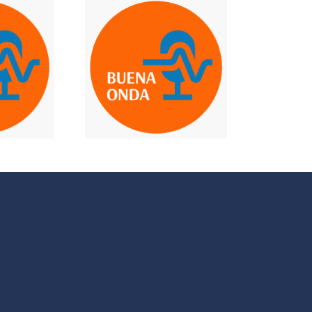
evista a
Cesar
ucador
ial y a
Laura
cóloga y
entadora
miliar