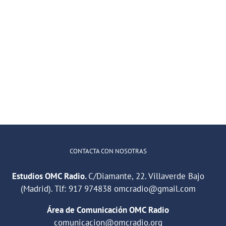
CONTACTA CON NOSOTRAS
Estudios OMC Radio.
C/Diamante, 22. Villaverde Bajo
(Madrid). Tlf:
917 974838
omcradio@gmail.com
Área de Comunicación OMC Radio
comunicacion@omcradio.org