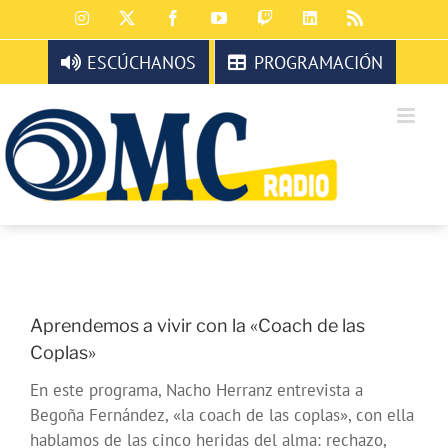
Saltar
Instagram
X
Facebook
YouTube
Twitch
LinkedIn
Rss
al
contenido
ESCÚCHANOS
PROGRAMACIÓN
Aprendemos a vivir con la «Coach de las
Coplas»
En este programa, Nacho Herranz entrevista a
Begoña Fernández, «la coach de las coplas», con ella
hablamos de las cinco heridas del alma: rechazo,