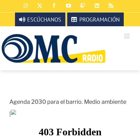
Saltar
Instagram
X
Facebook
YouTube
Twitch
LinkedIn
Rss
al
contenido
ESCÚCHANOS
PROGRAMACIÓN
Agenda 2030 para el barrio. Medio ambiente
[