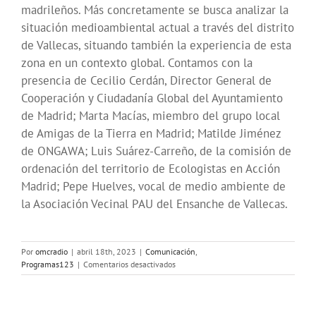
madrileños. Más concretamente se busca analizar la
situación medioambiental actual a través del distrito
de Vallecas, situando también la experiencia de esta
zona en un contexto global. Contamos con la
presencia de Cecilio Cerdán, Director General de
Cooperación y Ciudadanía Global del Ayuntamiento
de Madrid; Marta Macías, miembro del grupo local
de Amigas de la Tierra en Madrid; Matilde Jiménez
de ONGAWA; Luis Suárez-Carreño, de la comisión de
ordenación del territorio de Ecologistas en Acción
Madrid; Pepe Huelves, vocal de medio ambiente de
la Asociación Vecinal PAU del Ensanche de Vallecas.
Por
omcradio
|
abril 18th, 2023
|
Comunicación
,
en
Programas123
|
Comentarios desactivados
Agenda
2030
para
el