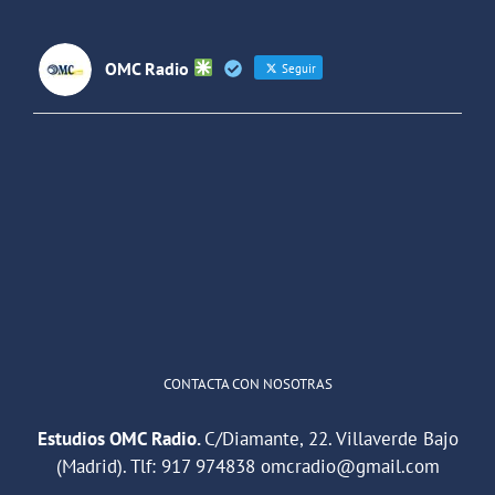
Latinoaméri
OMC Radio
Seguir
OMC Radio
@omc_radio
·
26 Feb
He publicado un episodio en
@ivoox
:
"Cuña de radio del IES Villaverde
#podcast
1
2
Twitter
Cargar más
CONTACTA CON NOSOTRAS
Estudios OMC Radio.
C/Diamante, 22. Villaverde Bajo
(Madrid). Tlf:
917 974838
omcradio@gmail.com