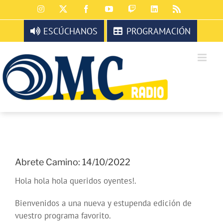
Saltar
Instagram
X
Facebook
YouTube
Twitch
LinkedIn
Rss
al
contenido
ESCÚCHANOS
PROGRAMACIÓN
Abrete Camino: 14/10/2022
Hola hola hola queridos oyentes!.
Bienvenidos a una nueva y estupenda edición de
vuestro programa favorito.