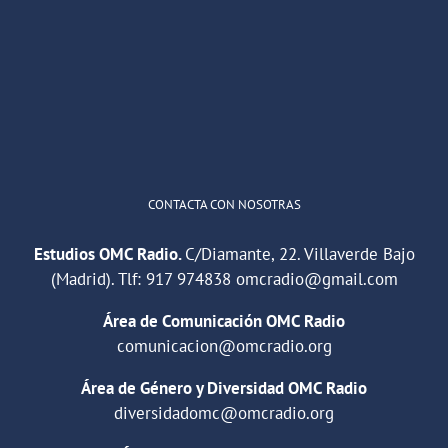
He publicado un episodio en
@ivoox
:
"Cuña de radio del IES Villaverde
#podcast
1
2
Twitter
Cargar más
CONTACTA CON NOSOTRAS
Estudios OMC Radio.
C/Diamante, 22. Villaverde Bajo
(Madrid). Tlf:
917 974838
omcradio@gmail.com
Área de Comunicación OMC Radio
comunicacion@omcradio.org
Área de Género y Diversidad OMC Radio
diversidadomc@omcradio.org