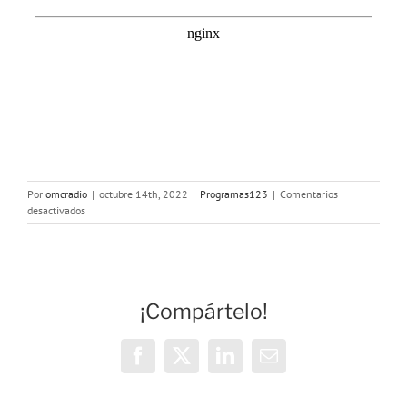
Por
omcradio
|
octubre 14th, 2022
|
Programas123
|
Comentarios
en
desactivados
Abrete
Camino:
14/10/2022
¡Compártelo!
Facebook
X
LinkedIn
Correo
electrónico