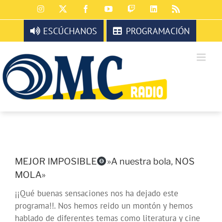
Saltar
Instagram
X
Facebook
YouTube
Twitch
LinkedIn
Rss
al
contenido
ESCÚCHANOS
PROGRAMACIÓN
MEJOR IMPOSIBLE
»A nuestra bola, NOS
MOLA»
¡¡Qué buenas sensaciones nos ha dejado este
programa!!. Nos hemos reido un montón y hemos
hablado de diferentes temas como literatura y cine