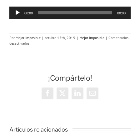
Reproductor
00:00
00:00
de
audio
Por
Mejor Imposible
|
octubre 15th, 2019
|
Mejor Imposible
|
Comentarios
en
desactivados
MEJOR
IMPOSIBLE
»A
nuestra
¡Compártelo!
bola,
NOS
MOLA»
Facebook
X
LinkedIn
Correo
electrónico
Artículos relacionados
MEJOR