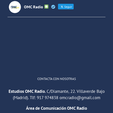
OMC Radio
Seguir
OMC Radio
@omc_radio
·
26 Feb
He publicado un episodio en
@ivoox
:
"Cuña de radio del IES Villaverde
#podcast
1
2
Twitter
Cargar más
CONTACTA CON NOSOTRAS
Estudios OMC Radio.
C/Diamante, 22. Villaverde Bajo
(Madrid). Tlf:
917 974838
omcradio@gmail.com
Área de Comunicación OMC Radio