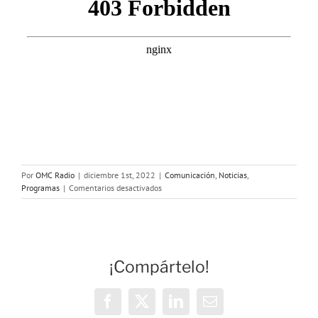
Por
OMC Radio
|
diciembre 1st, 2022
|
Comunicación
,
Noticias
,
en
Programas
|
Comentarios desactivados
1
de
diciembre
Día
Mundial
¡Compártelo!
del
Sida
Facebook
X
LinkedIn
Correo