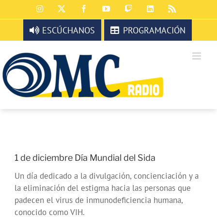
Saltar
Instagram
X
Facebook
YouTube
Twitch
LinkedIn
Rss
al
contenido
ESCÚCHANOS
PROGRAMACIÓN
1 de diciembre Día Mundial del Sida
Un día dedicado a la divulgación, concienciación y a
la eliminación del estigma hacia las personas que
padecen el virus de inmunodeficiencia humana,
conocido como VIH.