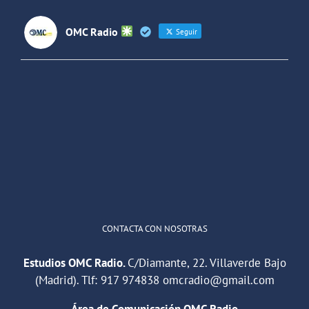
OMC Radio
Seguir
OMC Radio
@omc_radio
·
26 Feb
He publicado un episodio en
@ivoox
:
"Cuña de radio del IES Villaverde
#podcast
1
2
Twitter
Cargar más
CONTACTA CON NOSOTRAS
Estudios OMC Radio.
C/Diamante, 22. Villaverde Bajo
(Madrid). Tlf:
917 974838
omcradio@gmail.com
Área de Comunicación OMC Radio