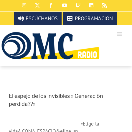
Saltar
Instagram
X
Facebook
YouTube
Twitch
LinkedIn
Rss
al
contenido
ESCÚCHANOS
PROGRAMACIÓN
El espejo de los invisibles » Generación
perdida??»
«Elige la
vida&COMA_ESPACIO&elige un