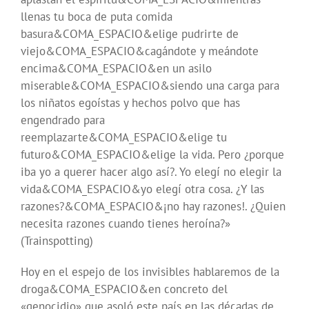
llenas tu boca de puta comida
basura&COMA_ESPACIO&elige pudrirte de
viejo&COMA_ESPACIO&cagándote y meándote
encima&COMA_ESPACIO&en un asilo
miserable&COMA_ESPACIO&siendo una carga para
los niñatos egoístas y hechos polvo que has
engendrado para
reemplazarte&COMA_ESPACIO&elige tu
futuro&COMA_ESPACIO&elige la vida. Pero ¿porque
iba yo a querer hacer algo así?. Yo elegí no elegir la
vida&COMA_ESPACIO&yo elegí otra cosa. ¿Y las
razones?&COMA_ESPACIO&¡no hay razones!. ¿Quien
necesita razones cuando tienes heroína?»
(Trainspotting)
Hoy en el espejo de los invisibles hablaremos de la
droga&COMA_ESPACIO&en concreto del
«genocidio» que asoló este país en las décadas de