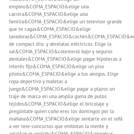
empleo&COMA_ESPACIO&elige una
carrera&COMA_ESPACIO&elige una
familia&COMA_ESPACIO&elige un televisor grande
que te cagas&COMA_ESPACIO&elige
lavadoras&COMA_ESPACIO&coches&COMA_ESPACIO&eq
de compact disc y abrelatas eléctricos. Elige la
sal&COMA_ESPACIO&colesterol bajo y seguros
dentales&COMA_ESPACIO&elige pagar hipotecas a
interés fijo&COMA_ESPACIO&elige un piso
piloto&COMA_ESPACIO&elige a tus amigos. Elige
ropa deportiva y maletas a
juego&COMA_ESPACIO&elige pagar a plazos un
traje de marca en una amplia gama de putos
tejidos&COMA_ESPACIO&elige el bricolaje y
pregúntate quien coño eres los domingos por la
mañana&COMA_ESPACIO&elige sentarte en el sofá
a ver tele-concursos que embotan la mente y
aplastan el espíritu&COMA_ESPACIO&mientras