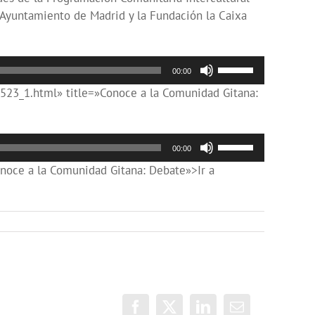
disminuir
arriba/abajo
l Ayuntamiento de Madrid y la Fundación la Caixa
el
para
volumen.
aumentar
o
Utiliza
00:00
disminuir
las
523_1.html» title=»Conoce a la Comunidad Gitana:
el
teclas
volumen.
de
flecha
Utiliza
00:00
arriba/abajo
las
oce a la Comunidad Gitana: Debate»>Ir a
para
teclas
aumentar
de
o
flecha
disminuir
arriba/abajo
el
para
volumen.
aumentar
o
disminuir
Facebook
X
LinkedIn
Correo