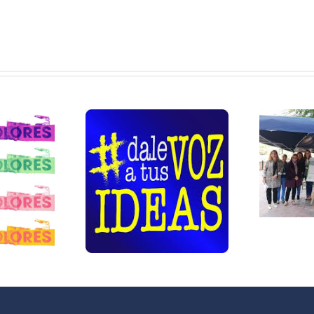
Feria de la
nos para
Salud San
clusión –
Cristóbal 2019
rso de
«La Receta
tor/a de
Social»
atio y
medor