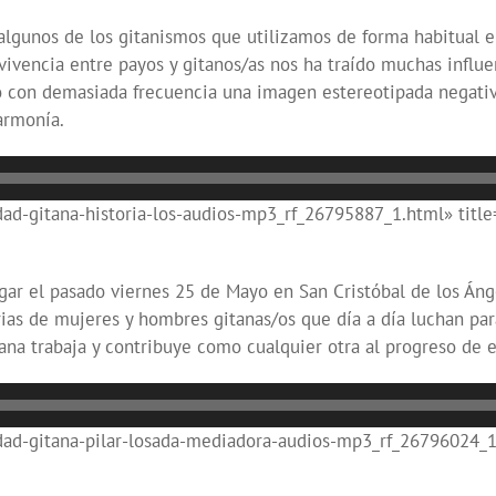
n algunos de los gitanismos que utilizamos de forma habitual
ivencia entre payos y gitanos/as nos ha traído muchas influ
do con demasiada frecuencia una imagen estereotipada negati
armonía.
-gitana-historia-los-audios-mp3_rf_26795887_1.html» title=
ugar el pasado viernes 25 de Mayo en San Cristóbal de los Án
orias de mujeres y hombres gitanas/os que día a día luchan para
na trabaja y contribuye como cualquier otra al progreso de e
d-gitana-pilar-losada-mediadora-audios-mp3_rf_26796024_1.h