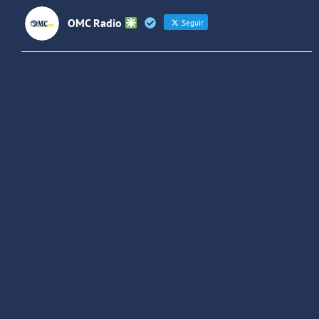
OMC Radio
Seguir
OMC Radio
@omc_radio
·
26 Feb
He publicado un episodio en
@ivoox
:
"Cuña de radio del IES Villaverde
#podcast
1
2
Twitter
Cargar más