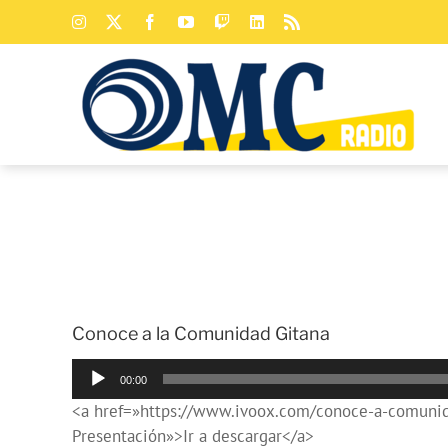
Saltar
Instagram
X
Facebook
YouTube
Twitch
LinkedIn
Rss
al
contenido
Conoce a la Comunidad Gitana
Reproductor
00:00
de
<a href=»https://www.ivoox.com/conoce-a-comunid
audio
Presentación»>Ir a descargar</a>