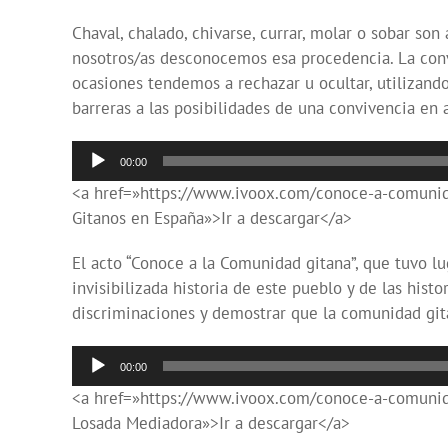
Chaval, chalado, chivarse, currar, molar o sobar so
nosotros/as desconocemos esa procedencia. La conv
ocasiones tendemos a rechazar u ocultar, utilizan
barreras a las posibilidades de una convivencia en 
Reproductor
00:00
de
<a href=»https://www.ivoox.com/conoce-a-comunidad
audio
Gitanos en España»>Ir a descargar</a>
El acto “Conoce a la Comunidad gitana”, que tuvo l
invisibilizada historia de este pueblo y de las hist
discriminaciones y demostrar que la comunidad gita
Reproductor
00:00
de
<a href=»https://www.ivoox.com/conoce-a-comunida
audio
Losada Mediadora»>Ir a descargar</a>