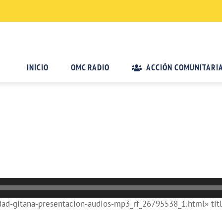
INICIO
OMC RADIO
ACCIÓN COMUNITARI
ad-gitana-presentacion-audios-mp3_rf_26795538_1.html» titl