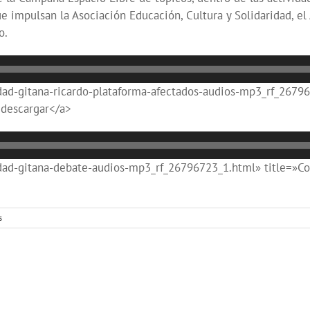
ue impulsan la Asociación Educación, Cultura y Solidaridad, e
o.
d-gitana-ricardo-plataforma-afectados-audios-mp3_rf_26796
 descargar</a>
ad-gitana-debate-audios-mp3_rf_26796723_1.html» title=»Con
s