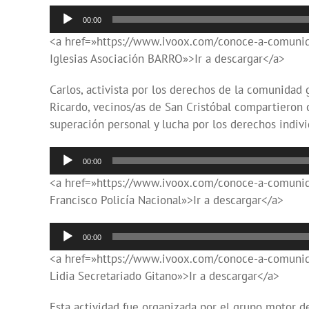
Reproductor
00:00
de
<a href=»https://www.ivoox.com/conoce-a-comunida
audio
Iglesias Asociación BARRO»>Ir a descargar</a>
Carlos, activista por los derechos de la comunidad g
Ricardo, vecinos/as de San Cristóbal compartieron c
superación personal y lucha por los derechos indivi
Reproductor
00:00
de
<a href=»https://www.ivoox.com/conoce-a-comunida
audio
Francisco Policía Nacional»>Ir a descargar</a>
Reproductor
00:00
de
<a href=»https://www.ivoox.com/conoce-a-comunida
audio
Lidia Secretariado Gitano»>Ir a descargar</a>
Esta actividad fue organizada por el grupo motor d