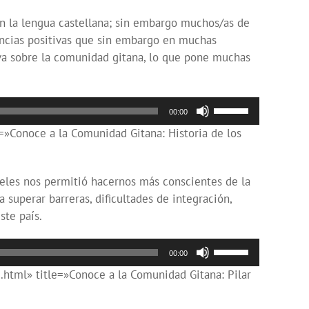
flecha
 en la lengua castellana; sin embargo muchos/as de
arriba/abajo
encias positivas que sin embargo en muchas
para
va sobre la comunidad gitana, lo que pone muchas
aumentar
o
disminuir
Utiliza
00:00
el
las
»Conoce a la Comunidad Gitana: Historia de los
volumen.
teclas
de
flecha
geles nos permitió hacernos más conscientes de la
arriba/abajo
 superar barreras, dificultades de integración,
para
ste país.
aumentar
o
Utiliza
00:00
disminuir
las
tml» title=»Conoce a la Comunidad Gitana: Pilar
el
teclas
volumen.
de