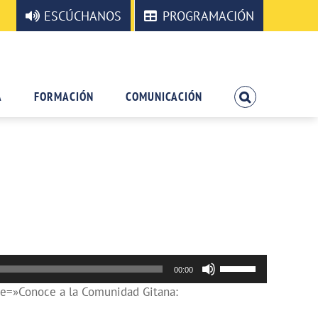
ESCÚCHANOS
PROGRAMACIÓN
A
FORMACIÓN
COMUNICACIÓN
Utiliza
00:00
las
e=»Conoce a la Comunidad Gitana:
teclas
de