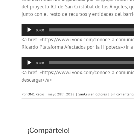
del proyecto ICI de San Cristóbal de los Ángeles, q
junto con el resto de recursos y entidades del barri
Reproductor
00:00
de
<a href=»https://www.ivoox.com/conoce-a-comunida
audio
Ricardo Plataforma Afectados por la Hipoteca»>Ir a
Reproductor
00:00
de
<a href=»https://www.ivoox.com/conoce-a-comunid
audio
descargar</a>
Por
OMC Radio
|
mayo 28th, 2018
|
SanCris en Colores
|
Sin comentario
¡Compártelo!