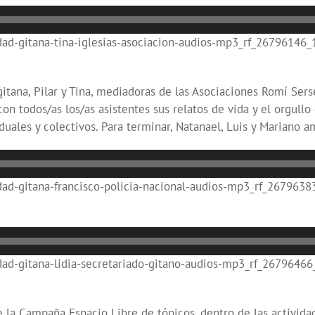
d-gitana-tina-iglesias-asociacion-audios-mp3_rf_26796146_1
itana, Pilar y Tina, mediadoras de las Asociaciones Romí Sersen
on todos/as los/as asistentes sus relatos de vida y el orgullo
duales y colectivos. Para terminar, Natanael, Luis y Mariano 
d-gitana-francisco-policia-nacional-audios-mp3_rf_26796383
d-gitana-lidia-secretariado-gitano-audios-mp3_rf_26796466_
e la Campaña Espacio Libre de tópicos, dentro de las activida