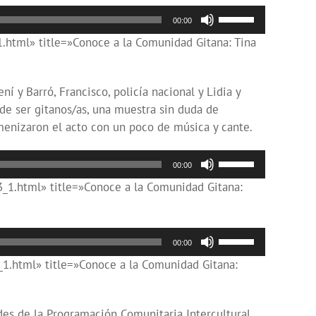
flecha
Utiliza
00:00
arriba/abajo
las
.html» title=»Conoce a la Comunidad Gitana: Tina
para
teclas
aumentar
de
o
flecha
í y Barró, Francisco, policía nacional y Lidia y
disminuir
arriba/abajo
 de ser gitanos/as, una muestra sin duda de
el
para
amenizaron el acto con un poco de música y cante.
volumen.
aumentar
o
Utiliza
00:00
disminuir
las
_1.html» title=»Conoce a la Comunidad Gitana:
el
teclas
volumen.
de
flecha
Utiliza
00:00
arriba/abajo
las
1.html» title=»Conoce a la Comunidad Gitana:
para
teclas
aumentar
de
o
flecha
des de la Programación Comunitaria Intercultural