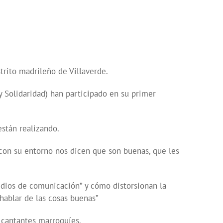
teclas
de
flecha
arriba/abajo
para
trito madrileño de Villaverde.
aumentar
o
 Solidaridad) han participado en su primer
disminuir
el
volumen.
stán realizando.
 con su entorno nos dicen que son buenas, que les
edios de comunicación” y cómo distorsionan la
hablar de las cosas buenas”
 cantantes marroquíes.