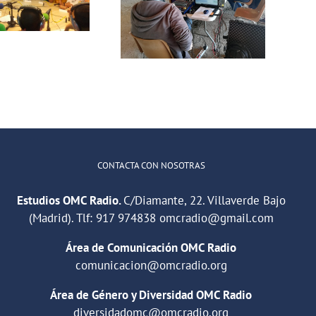
SanCris en
SanCris en
Colores: NO
Colores: El
mordemos
COVID 19 NO
nos puede
CONTACTA CON NOSOTRAS
Estudios OMC Radio.
C/Diamante, 22. Villaverde Bajo
(Madrid). Tlf:
917 974838
omcradio@gmail.com
Área de Comunicación OMC Radio
comunicacion@omcradio.org
Área de Género y Diversidad OMC Radio
diversidadomc@omcradio.org