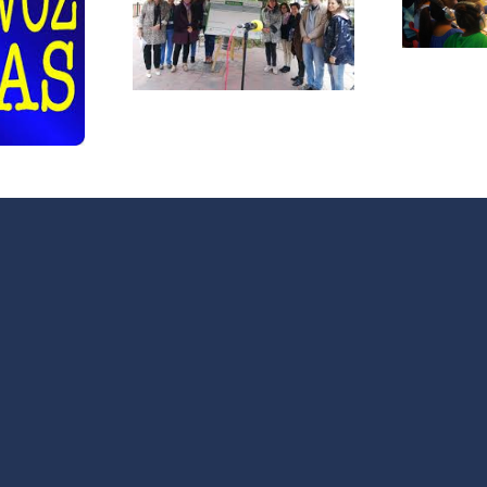
lud San
niñ@s hablan
óbal 2019
del barrio
 Receta
ocial»