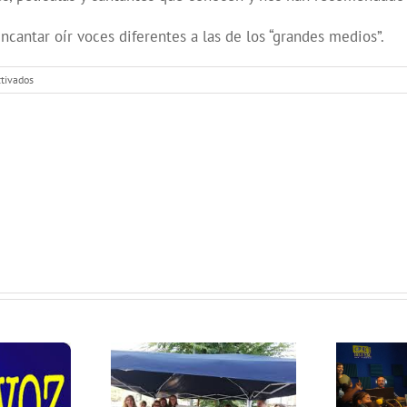
antar oír voces diferentes a las de los “grandes medios”.
en
tivados
El
Barrio
desde
CINESIA
SanCris en
ia de la
Colores: L@s