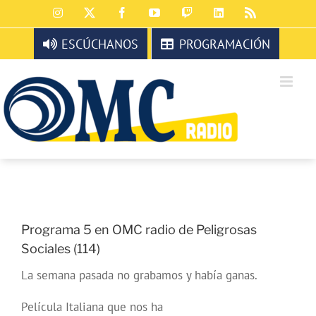
Saltar
Instagram
X
Facebook
YouTube
Twitch
LinkedIn
Rss
al
contenido
ESCÚCHANOS
PROGRAMACIÓN
Programa 5 en OMC radio de Peligrosas
Sociales (114)
La semana pasada no grabamos y había ganas.
Película Italiana que nos ha