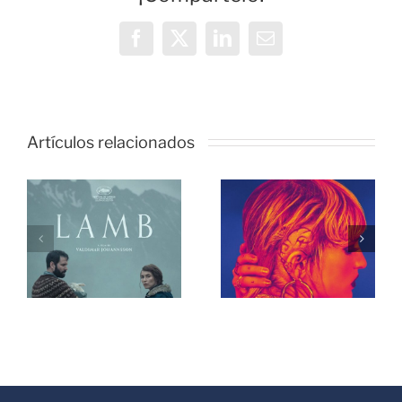
Facebook
X
LinkedIn
Correo
electrónico
Artículos relacionados
Programa
Programa
208 en
207 en
)
OMC (317)
OMC (316)
de
de
s
Peligrosas
Peligrosas
Sociales
Sociales