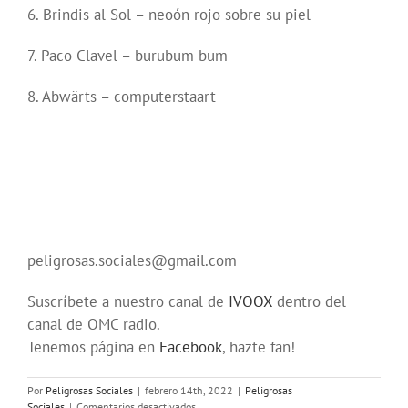
6. Brindis al Sol – neoón rojo sobre su piel
7. Paco Clavel – burubum bum
8. Abwärts – computerstaart
peligrosas.sociales@gmail.com
Suscríbete a nuestro canal de
IVOOX
dentro del
canal de OMC radio.
Tenemos página en
Facebook
, hazte fan!
Por
Peligrosas Sociales
|
febrero 14th, 2022
|
Peligrosas
en
Sociales
|
Comentarios desactivados