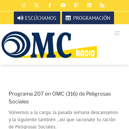
Saltar
Instagram
X
Facebook
YouTube
Twitch
LinkedIn
Rss
al
contenido
ESCÚCHANOS
PROGRAMACIÓN
Programa 207 en OMC (316) de Peligrosas
Sociales
Volvemos a la carga, la pasada semana descansamos
y la siguiente también , así que racionate tu ración
de Peligrosas Sociales.