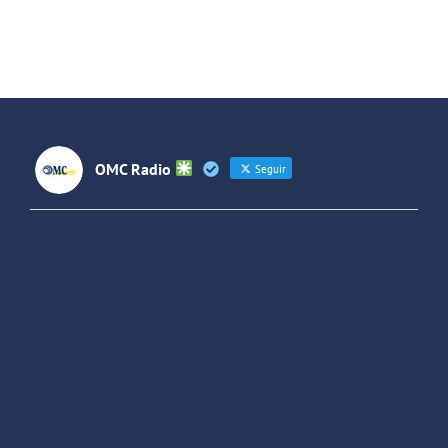
Sociales
Sociales
OMC Radio
Seguir
OMC Radio
@omc_radio
·
26 Feb
He publicado un episodio en
@ivoox
:
"Cuña de radio del IES Villaverde
#podcast
1
2
Twitter
Cargar más