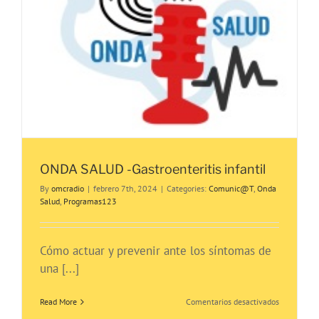
ONDA SALUD -Gastroenteritis infantil
By
omcradio
|
febrero 7th, 2024
|
Categories:
Comunic@T
,
Onda
Salud
,
Programas123
Cómo actuar y prevenir ante los síntomas de
una [...]
en
Read More
Comentarios desactivados
ONDA