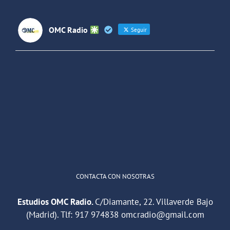
OMC Radio
Seguir
OMC Radio
@omc_radio
·
26 Feb
He publicado un episodio en
@ivoox
:
"Cuña de radio del IES Villaverde
#podcast
1
2
Twitter
Cargar más
CONTACTA CON NOSOTRAS
Estudios OMC Radio.
C/Diamante, 22. Villaverde Bajo
(Madrid). Tlf:
917 974838
omcradio@gmail.com