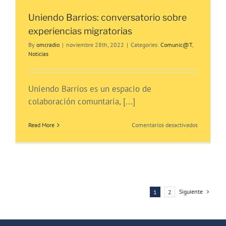
Uniendo Barrios: conversatorio sobre
experiencias migratorias
By
omcradio
|
noviembre 28th, 2022
|
Categories:
Comunic@T
,
Noticias
Uniendo Barrios es un espacio de
colaboración comuntaria, [...]
en
Read More
Comentarios desactivados
Uniendo
Barrios:
conversato
sobre
experienci
migratorias
Siguiente
1
2