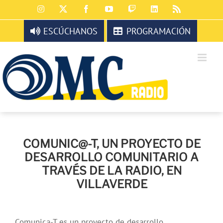
Saltar
Instagram
X
Facebook
YouTube
Twitch
LinkedIn
Rss
al
contenido
ESCÚCHANOS
PROGRAMACIÓN
COMUNIC@-T, UN PROYECTO DE
DESARROLLO COMUNITARIO A
TRAVÉS DE LA RADIO, EN
VILLAVERDE
Comunica-T es un proyecto de desarrollo