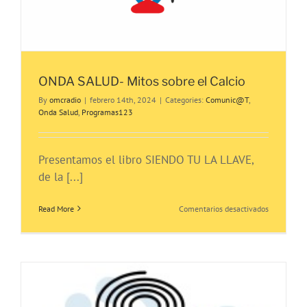
ONDA SALUD- Mitos sobre el Calcio
By
omcradio
|
febrero 14th, 2024
|
Categories:
Comunic@T
,
Onda Salud
,
Programas123
Presentamos el libro SIENDO TU LA LLAVE,
de la [...]
en
Read More
Comentarios desactivados
ONDA
SALUD-
Mitos
sobre
el
Calcio