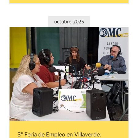
SALUD
-
Gastroenter
infantil
octubre 2023
3ª Feria de Empleo en Villaverde: