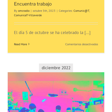
Encuentra trabajo
By
omcradio
|
octubre 5th, 2023
|
Categories:
Comunic@T
,
ComunicaT-Villaverde
El día 5 de octubre se ha celebrado la [...]
en
Read More
Comentarios desactivados
3ª
Feria
de
Empleo
en
diciembre 2022
Villaverde:
Encuentra
trabajo