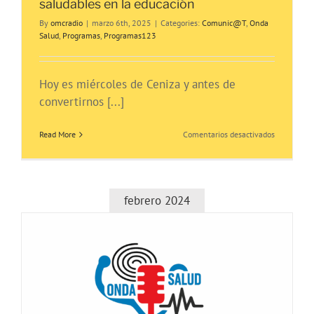
saludables en la educación
By
omcradio
|
marzo 6th, 2025
|
Categories:
Comunic@T
,
Onda
Salud
,
Programas
,
Programas123
Hoy es miércoles de Ceniza y antes de
convertirnos [...]
en
Read More
Comentarios desactivados
ONDA
SALUD:
Hablamos
sobre
hábitos
febrero 2024
saludables
en
la
educación