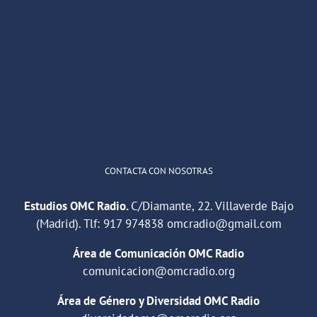
OMC Radio
@omc_radio
·
26 Feb
He publicado un episodio en
@ivoox
:
"Cuña de radio del IES Villaverde
#podcast
1
2
Twitter
Cargar más
CONTACTA CON NOSOTRAS
Estudios OMC Radio.
C/Diamante, 22. Villaverde Bajo
(Madrid). Tlf:
917 974838
omcradio@gmail.com
Área de Comunicación OMC Radio
comunicacion@omcradio.org
Área de Género y Diversidad OMC Radio