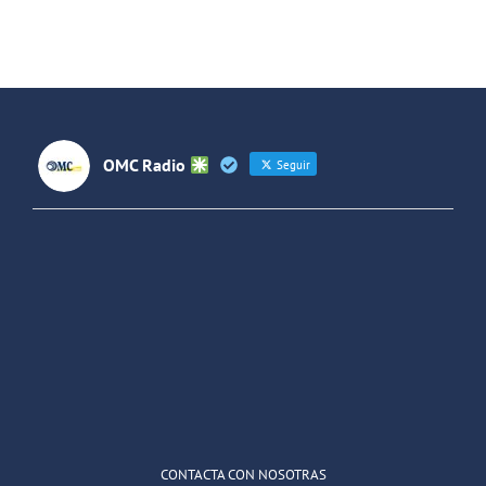
Sociales
Sociales
OMC Radio
Seguir
OMC Radio
@omc_radio
·
26 Feb
He publicado un episodio en
@ivoox
:
"Cuña de radio del IES Villaverde
#podcast
1
2
Twitter
Cargar más
CONTACTA CON NOSOTRAS