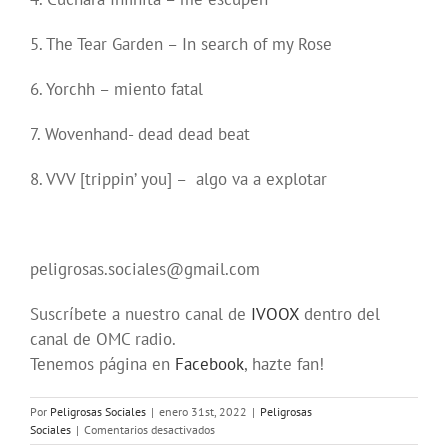
5. The Tear Garden – In search of my Rose
6. Yorchh – miento fatal
7. Wovenhand- dead dead beat
8. VVV [trippin’ you] – algo va a explotar
peligrosas.sociales@gmail.com
Suscríbete a nuestro canal de
IVOOX
dentro del
canal de OMC radio.
Tenemos página en
Facebook
, hazte fan!
Por
Peligrosas Sociales
|
enero 31st, 2022
|
Peligrosas
en
Sociales
|
Comentarios desactivados
Programa