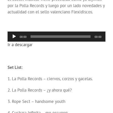
por la Polla Records y luego por un lado novedades y
actualidad con el sello valenciano Flexidiscos.
Reproductor
00:00
00:00
de
Ir a descargar
audio
Set List:
1. La Polla Records – ciervos, corzos y gacelas.
2. La Polla Records – ¿y ahora qué?
3. Rope Sect – handsome youth
4. Cuchara Infinita – me escupen