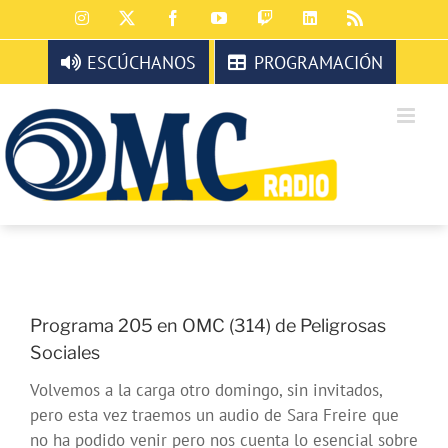
Saltar
Instagram
X
Facebook
YouTube
Twitch
LinkedIn
Rss
al
contenido
ESCÚCHANOS
PROGRAMACIÓN
Programa 205 en OMC (314) de Peligrosas
Sociales
Volvemos a la carga otro domingo, sin invitados,
pero esta vez traemos un audio de Sara Freire que
no ha podido venir pero nos cuenta lo esencial sobre