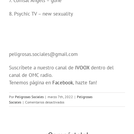
7. Comsat Angels – gone
8. Psychic TV – new sexuality
peligrosas.sociales@gmail.com
Suscríbete a nuestro canal de
IVOOX
dentro del
canal de OMC radio.
Tenemos página en
Facebook
, hazte fan!
Por
Peligrosas Sociales
|
marzo 7th, 2022
|
Peligrosas
en
Sociales
|
Comentarios desactivados
Programa
208
en
OMC
(317)