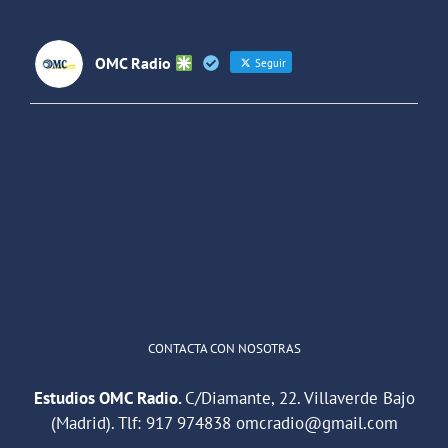
OMC Radio
Seguir
OMC Radio
@omc_radio
·
26 Feb
He publicado un episodio en
@ivoox
:
"Cuña de radio del IES Villaverde
#podcast
1
2
Twitter
Cargar más
CONTACTA CON NOSOTRAS
Estudios OMC Radio.
C/Diamante, 22. Villaverde Bajo
(Madrid). Tlf:
917 974838
omcradio@gmail.com