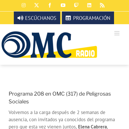
Saltar
Instagram
X
Facebook
YouTube
Twitch
LinkedIn
Rss
al
contenido
ESCÚCHANOS
PROGRAMACIÓN
Programa 208 en OMC (317) de Peligrosas
Sociales
Volvemos a la carga después de 2 semanas de
ausencia, con invitados ya conocidos del programa
pero que esta vez vienen juntos,
Elena Cabrera
,