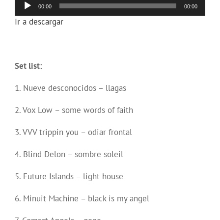
Reproductor
00:00
00:00
de
Ir a descargar
audio
Set list:
1. Nueve desconocidos – llagas
2. Vox Low – some words of faith
3. VVV trippin you – odiar frontal
4. Blind Delon – sombre soleil
5. Future Islands – light house
6. Minuit Machine – black is my angel