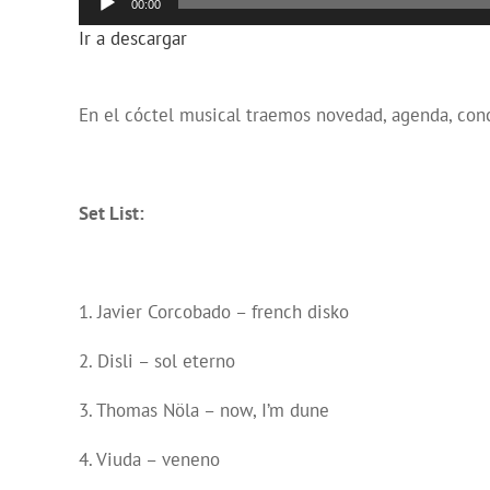
00:00
de
Ir a descargar
audio
En el cóctel musical traemos novedad, agenda, conci
Set List:
1. Javier Corcobado – french disko
2. Disli – sol eterno
3. Thomas Nöla – now, I’m dune
4. Viuda – veneno