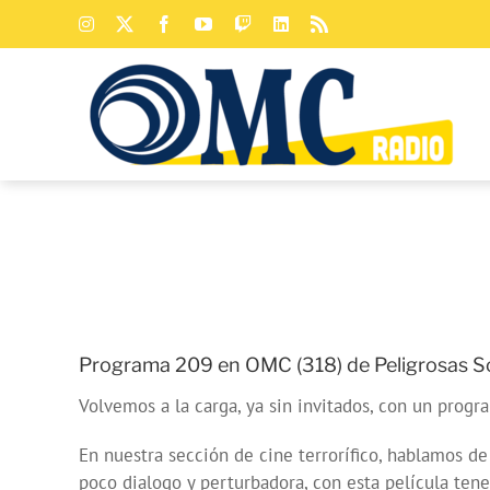
Saltar
Instagram
X
Facebook
YouTube
Twitch
LinkedIn
Rss
al
contenido
Programa 209 en OMC (318) de Peligrosas S
Volvemos a la carga, ya sin invitados, con un progr
En nuestra sección de cine terrorífico, hablamos de
poco dialogo y perturbadora, con esta película tene