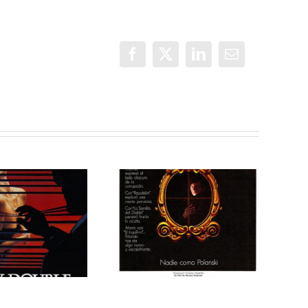
Facebook
X
LinkedIn
Correo
electrónico
Programa 204
Programa 208
en OMC (313)
en OMC (317)
de Peligrosas
de Peligrosas
Sociales
Sociales