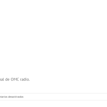
nal de OMC radio.
en
arios desactivados
Programa
209