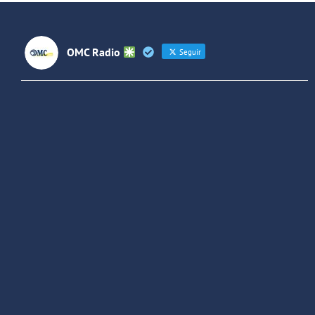
OMC Radio
Seguir
OMC Radio
@omc_radio
·
26 Feb
He publicado un episodio en
@ivoox
:
"Cuña de radio del IES Villaverde
#podcast
1
2
Twitter
Cargar más