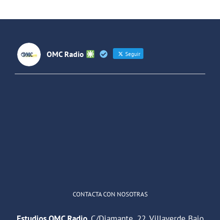
España y
Latinoaméri
OMC Radio
Seguir
OMC Radio
@omc_radio
·
26 Feb
He publicado un episodio en
@ivoox
:
"Cuña de radio del IES Villaverde
#podcast
1
2
Twitter
Cargar más
CONTACTA CON NOSOTRAS
Estudios OMC Radio.
C/Diamante, 22. Villaverde Bajo