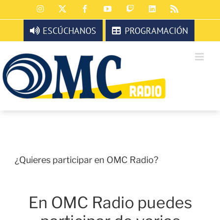
Saltar
Instagram
X
Facebook
YouTube
Twitch
LinkedIn
Rss
al
contenido
ESCÚCHANOS
PROGRAMACIÓN
¿Quieres participar en OMC Radio?
En OMC Radio puedes