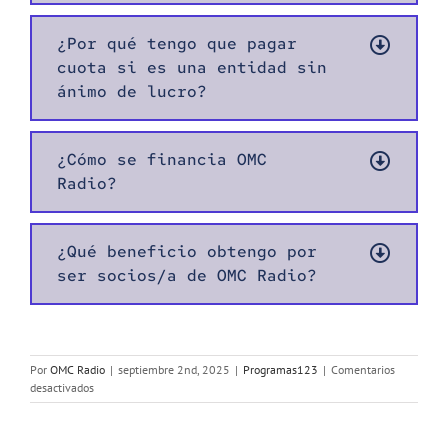
¿Por qué tengo que pagar
cuota si es una entidad sin
ánimo de lucro?
¿Cómo se financia OMC
Radio?
¿Qué beneficio obtengo por
ser socios/a de OMC Radio?
Por
OMC Radio
|
septiembre 2nd, 2025
|
Programas123
|
Comentarios
en
desactivados
¿Quieres
participar
en