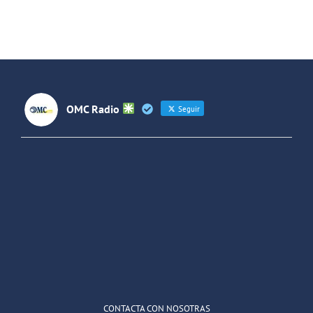
Sociales
Sociales
OMC Radio
Seguir
OMC Radio
@omc_radio
·
26 Feb
He publicado un episodio en
@ivoox
:
"Cuña de radio del IES Villaverde
#podcast
1
2
Twitter
Cargar más
CONTACTA CON NOSOTRAS