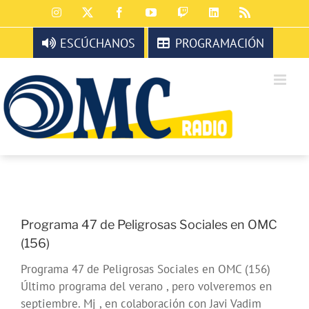
Saltar
Instagram
X
Facebook
YouTube
Twitch
LinkedIn
Rss
al
contenido
ESCÚCHANOS
PROGRAMACIÓN
Programa 47 de Peligrosas Sociales en OMC
(156)
Programa 47 de Peligrosas Sociales en OMC (156)
Último programa del verano , pero volveremos en
septiembre. Mj , en colaboración con Javi Vadim