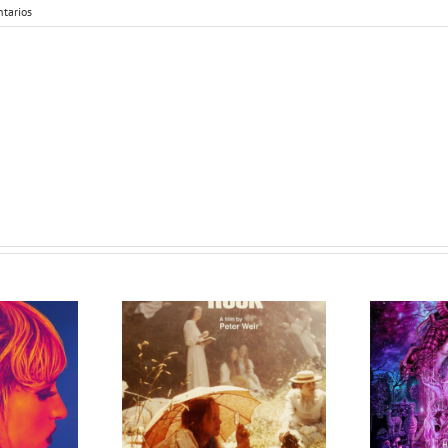
tarios
rama 207
Programa 206
MC (316)
en OMC (315)
eligrosas
de Peligrosas
ciales
Sociales