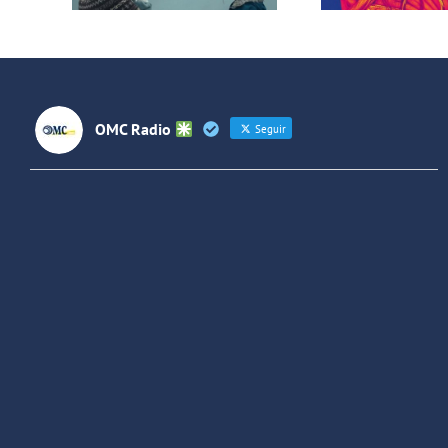
OMC Radio
Seguir
OMC Radio
@omc_radio
·
26 Feb
He publicado un episodio en
@ivoox
:
"Cuña de radio del IES Villaverde
#podcast
1
2
Twitter
Cargar más