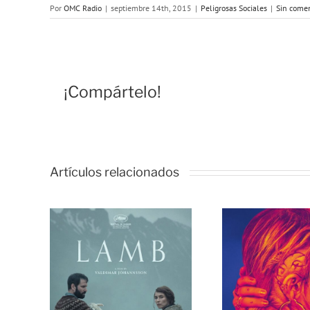
Por
OMC Radio
|
septiembre 14th, 2015
|
Peligrosas Sociales
|
Sin comen
¡Compártelo!
Artículos relacionados
 209
Programa 208
Prog
318)
en OMC (317)
en O
osas
de Peligrosas
de P
es
Sociales
So