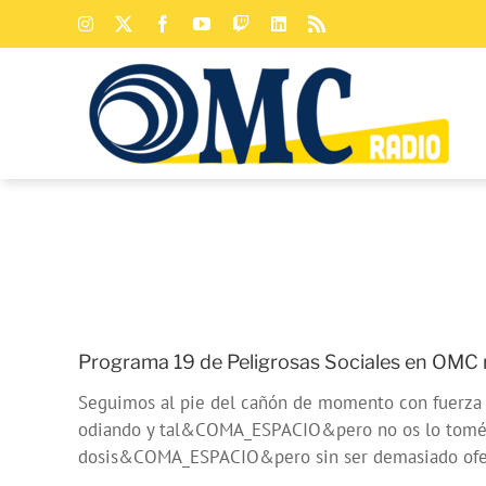
Saltar
Instagram
X
Facebook
YouTube
Twitch
LinkedIn
Rss
al
contenido
Programa 19 de Peligrosas Sociales en OMC r
Seguimos al pie del cañón de momento con fuerza y 
odiando y tal&COMA_ESPACIO&pero no os lo toméi
dosis&COMA_ESPACIO&pero sin ser demasiado ofen