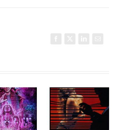
Facebook
X
LinkedIn
Correo
electrónico
Programa 205
Programa 209
en OMC (314)
en OMC (318)
de Peligrosas
de Peligrosas
Sociales
Sociales