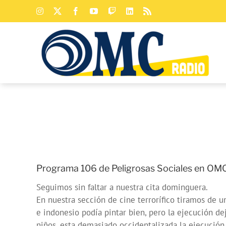
Saltar
Instagram
X
Facebook
YouTube
Twitch
LinkedIn
Rss
al
contenido
Programa 106 de Peligrosas Sociales en OMC
Seguimos sin faltar a nuestra cita dominguera.
En nuestra sección de cine terrorífico tiramos de un
e indonesio podía pintar bien, pero la ejecución 
niños, esta demasiado occidentalizada la ejecución y