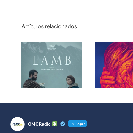
Artículos relacionados
 209
Programa 208
Prog
318)
en OMC (317)
en O
osas
de Peligrosas
de P
es
Sociales
So
OMC Radio
Seguir