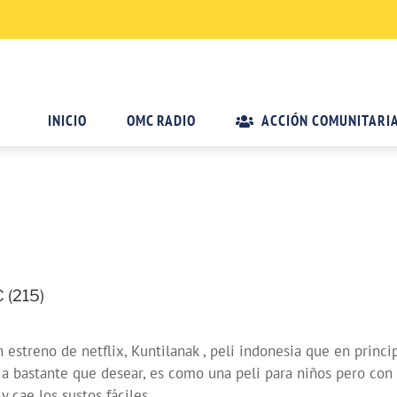
INICIO
OMC RADIO
ACCIÓN COMUNITARI
 (215)
 estreno de netflix, Kuntilanak , peli indonesia que en princi
deja bastante que desear, es como una peli para niños pero c
 cae los sustos fáciles.