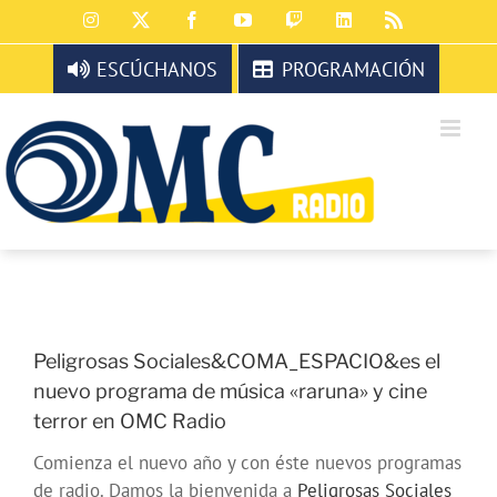
Saltar
Instagram
X
Facebook
YouTube
Twitch
LinkedIn
Rss
al
contenido
ESCÚCHANOS
PROGRAMACIÓN
Peligrosas Sociales&COMA_ESPACIO&es el
nuevo programa de música «raruna» y cine
terror en OMC Radio
Comienza el nuevo año y con éste nuevos programas
de radio. Damos la bienvenida a
Peligrosas Sociales