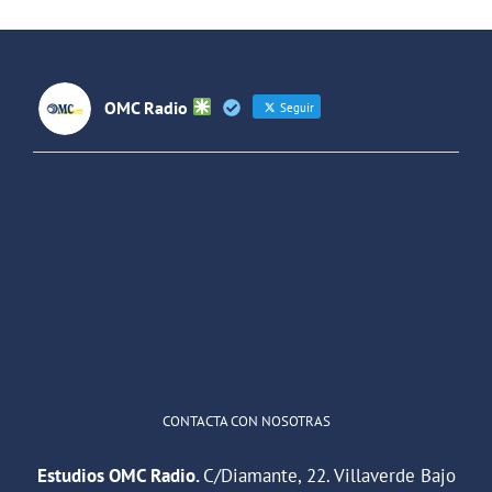
OMC Radio
Seguir
OMC Radio
@omc_radio
·
26 Feb
He publicado un episodio en
@ivoox
:
"Cuña de radio del IES Villaverde
#podcast
1
2
Twitter
Cargar más
CONTACTA CON NOSOTRAS
Estudios OMC Radio.
C/Diamante, 22. Villaverde Bajo