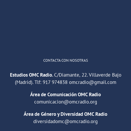
He publicado un episodio en
@ivoox
:
"Cuña de radio del IES Villaverde
#podcast
1
2
Twitter
Cargar más
CONTACTA CON NOSOTRAS
Estudios OMC Radio.
C/Diamante, 22. Villaverde Bajo
(Madrid). Tlf:
917 974838
omcradio@gmail.com
Área de Comunicación OMC Radio
comunicacion@omcradio.org
Área de Género y Diversidad OMC Radio
diversidadomc@omcradio.org