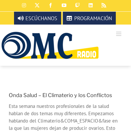
Saltar
Instagram
X
Facebook
YouTube
Twitch
LinkedIn
Rss
al
contenido
ESCÚCHANOS
PROGRAMACIÓN
Onda Salud – El Climaterio y los Conflictos
Esta semana nuestros profesionales de la salud
hablan de dos temas muy diferentes. Empezamos
hablando del Climaterio&COMA_ESPACIO&fase en
la que las mujeres dejan de producir ovarios. Esto