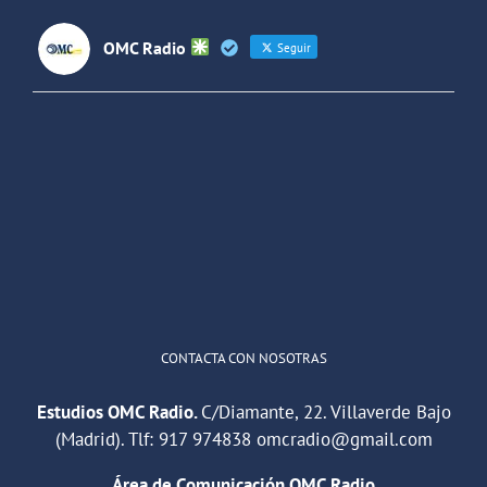
OMC Radio
Seguir
OMC Radio
@omc_radio
·
26 Feb
He publicado un episodio en
@ivoox
:
"Cuña de radio del IES Villaverde
#podcast
1
2
Twitter
Cargar más
CONTACTA CON NOSOTRAS
Estudios OMC Radio.
C/Diamante, 22. Villaverde Bajo
(Madrid). Tlf:
917 974838
omcradio@gmail.com
Área de Comunicación OMC Radio