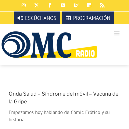
Saltar
Instagram
X
Facebook
YouTube
Twitch
LinkedIn
Rss
al
contenido
ESCÚCHANOS
PROGRAMACIÓN
Onda Salud – Síndrome del móvil – Vacuna de
la Gripe
Empezamos hoy hablando de Cómic Erótico y su
historia.