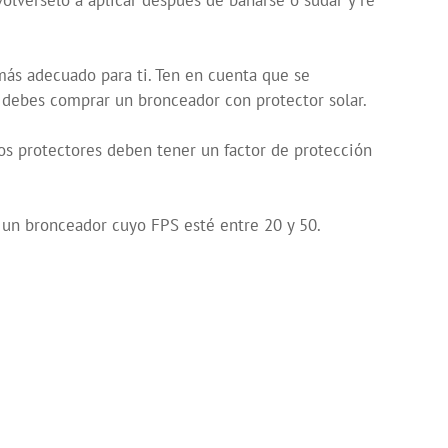
volvérselo a aplicar después de bañarse o sudar y re
 más adecuado para ti. Ten en cuenta que se
 debes comprar un bronceador con protector solar.
los protectores deben tener un factor de protección
 un bronceador cuyo FPS esté entre 20 y 50.