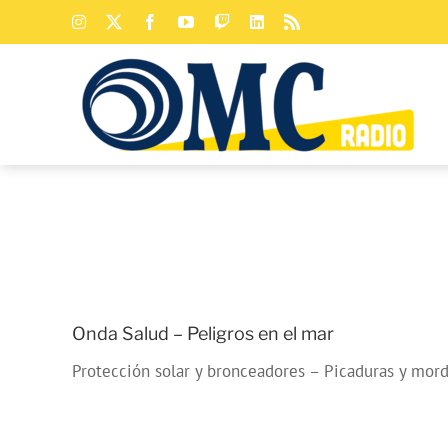
Saltar
Instagram
X
Facebook
YouTube
Twitch
LinkedIn
Rss
al
contenido
Onda Salud – Peligros en el mar
Protección solar y bronceadores – Picaduras y mor