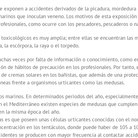
 se exponen a accidentes derivados de la picadura, mordedura
 marinos que inoculan veneno. Los motivos de esta exposició
rofesionales, como ocurre con los pescadores, pescaderos o n
oxicológicos es muy amplia; entre ellas se encuentran las 
, la escórpora, la raya o el torpedo.
chas veces por falta de información o conocimiento, como en
ón de hábitos de precaución en los profesionales. Por tanto, 
 de cremas solares en los bañistas, que además de una protecci
áneas frente a organismos urticantes como las medusas.
s marinos. En determinados periodos del año, especialmente
 en el Mediterráneo existen especies de medusas que cumplen t
n la misma época del año.
sas es que poseen unas células urticantes conocidas con el 
centración en los tentáculos, donde puede haber de 105 a 10
identes se producen con mayor frecuencia al contactar accid