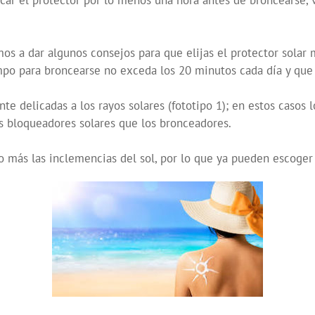
licar el protector por lo menos una hora antes de broncearse, 
os a dar algunos consejos para que elijas el protector solar
empo para broncearse no exceda los 20 minutos cada día y que
e delicadas a los rayos solares (fototipo 1); en estos casos 
s bloqueadores solares que los bronceadores.
o más las inclemencias del sol, por lo que ya pueden escoger