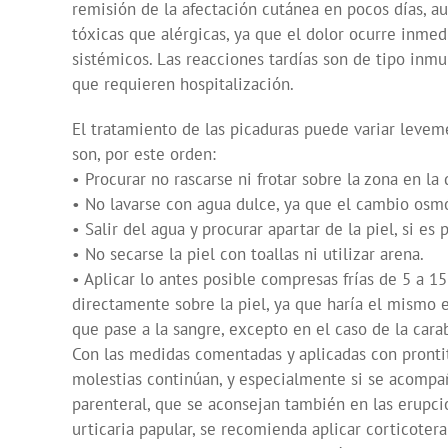
remisión de la afectación cutánea en pocos días, a
tóxicas que alérgicas, ya que el dolor ocurre inme
sistémicos. Las reacciones tardías son de tipo inm
que requieren hospitalización.
El tratamiento de las picaduras puede variar levem
son, por este orden:
• Procurar no rascarse ni frotar sobre la zona en la
• No lavarse con agua dulce, ya que el cambio osmó
• Salir del agua y procurar apartar de la piel, si es
• No secarse la piel con toallas ni utilizar arena.
• Aplicar lo antes posible compresas frías de 5 a 1
directamente sobre la piel, ya que haría el mismo ef
que pase a la sangre, excepto en el caso de la cara
Con las medidas comentadas y aplicadas con prontit
molestias continúan, y especialmente si se acompañ
parenteral, que se aconsejan también en las erupcio
urticaria papular, se recomienda aplicar corticoter