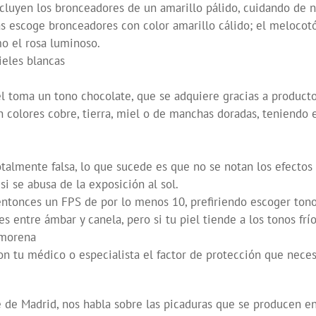
cluyen los bronceadores de un amarillo pálido, cuidando de 
las escoge bronceadores con color amarillo cálido; el melocot
mo el rosa luminoso.
ieles blancas
l toma un tono chocolate, que se adquiere gracias a producto
n colores cobre, tierra, miel o de manchas doradas, teniendo 
almente falsa, lo que sucede es que no se notan los efectos 
i se abusa de la exposición al sol.
ntonces un FPS de por lo menos 10, prefiriendo escoger tonos 
s entre ámbar y canela, pero si tu piel tiende a los tonos fr
 morena
 tu médico o especialista el factor de protección que necesit
 de Madrid, nos habla sobre las picaduras que se producen en