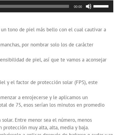
Utiliza
00:00
las
teclas
de
un tono de piel más bello con el cual cautivar a
flecha
arriba/abajo
 manchas, por nombrar solo los de carácter
para
aumentar
ensibilidad de piel, así que te vamos a aconsejar
o
disminuir
el
l y el factor de protección solar (FPS), este
volumen.
omenzar a enrojecerse y le aplicamos un
total de 75, esos serían los minutos en promedio
ión solar. Entre menor sea el número, menos
 protección muy alta, alta, media y baja.