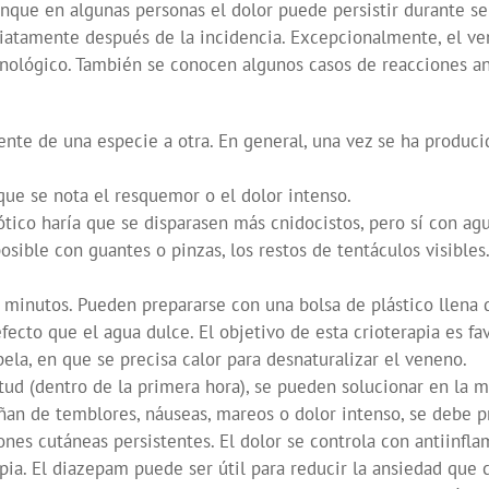
unque en algunas personas el dolor puede persistir durante 
diatamente después de la incidencia. Excepcionalmente, el ve
unológico. También se conocen algunos casos de reacciones a
ente de una especie a otra. En general, una vez se ha produci
 que se nota el resquemor o el dolor intenso.
tico haría que se disparasen más cnidocistos, pero sí con agu
 posible con guantes o pinzas, los restos de tentáculos visibles
5 minutos. Pueden prepararse con una bolsa de plástico llena d
ecto que el agua dulce. El objetivo de esta crioterapia es fav
bela, en que se precisa calor para desnaturalizar el veneno.
ud (dentro de la primera hora), se pueden solucionar en la m
an de temblores, náuseas, mareos o dolor intenso, se debe pr
nes cutáneas persistentes. El dolor se controla con antiinfla
apia. El diazepam puede ser útil para reducir la ansiedad qu