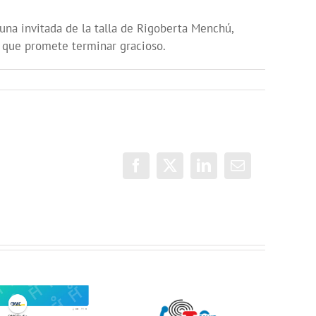
 una invitada de la talla de Rigoberta Menchú,
y que promete terminar gracioso.
Facebook
X
LinkedIn
Correo
electrónico
Jóvenes del
ONDA SALUD:
QuedaT hacen