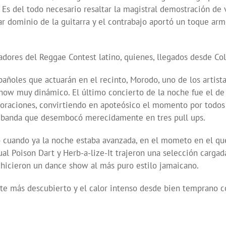
. Es del todo necesario resaltar la magistral demostración de
r dominio de la guitarra y el contrabajo aportó un toque ar
adores del Reggae Contest latino, quienes, llegados desde Col
españoles que actuarán en el recinto, Morodo, uno de los artis
how muy dinámico. El último concierto de la noche fue el de 
boraciones, convirtiendo en apoteósico el momento por todos
 banda que desembocó merecidamente en tres pull ups.
o cuando ya la noche estaba avanzada, en el mometo en el q
cual Poison Dart y Herb-a-lize-It trajeron una selección carg
 hicieron un dance show al más puro estilo jamaicano.
ante más descubierto y el calor intenso desde bien temprano 