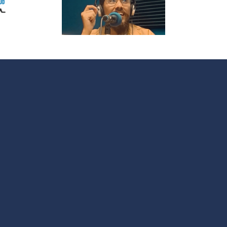
participar en
 nuevo
OMC Radio?
acio que
 cultura y
 sociales
 España y
noamérica