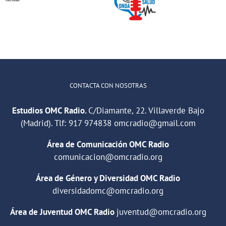
Hablamos
radio hablando
sobre hábitos
de deportes,
saludables en
música y
la educación
relaciones
CONTACTA CON NOSOTRAS
Estudios OMC Radio.
C/Diamante, 22. Villaverde Bajo
(Madrid). Tlf:
917 974838
omcradio@gmail.com
Área de Comunicación OMC Radio
comunicacion@omcradio.org
Área de Género y Diversidad OMC Radio
diversidadomc@omcradio.org
Área de Juventud OMC Radio
juventud@omcradio.org