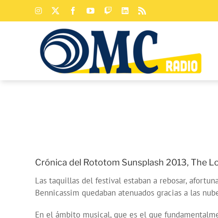
Saltar
Instagram
X
Facebook
YouTube
Twitch
LinkedIn
Rss
al
contenido
Crónica del Rototom Sunsplash 2013, The Love
Las taquillas del festival estaban a rebosar, afortu
Bennicassim quedaban atenuados gracias a las nube
En el ámbito musical, que es el que fundamentalmen