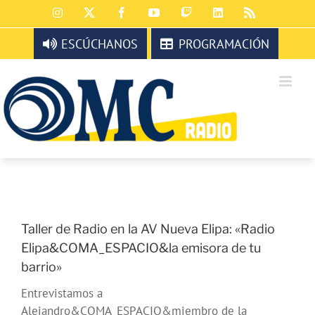
Saltar
Instagram
X
Facebook
YouTube
Twitch
LinkedIn
Rss
al
contenido
ESCÚCHANOS
PROGRAMACIÓN
Taller de Radio en la AV Nueva Elipa: «Radio
Elipa&COMA_ESPACIO&la emisora de tu
barrio»
Entrevistamos a
Alejandro&COMA_ESPACIO&miembro de la