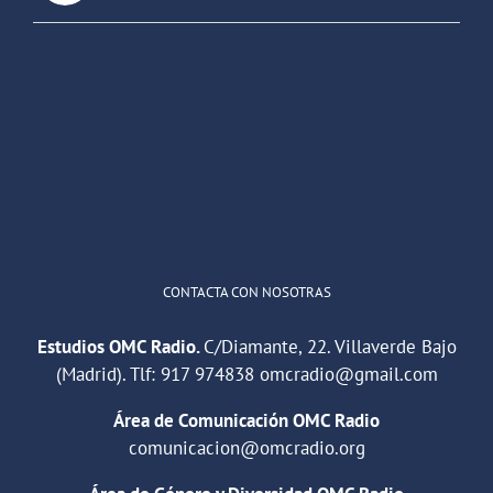
OMC Radio
@omc_radio
·
26 Feb
He publicado un episodio en
@ivoox
:
"Cuña de radio del IES Villaverde
#podcast
1
2
Twitter
Cargar más
CONTACTA CON NOSOTRAS
Estudios OMC Radio.
C/Diamante, 22. Villaverde Bajo
(Madrid). Tlf:
917 974838
omcradio@gmail.com
Área de Comunicación OMC Radio
comunicacion@omcradio.org