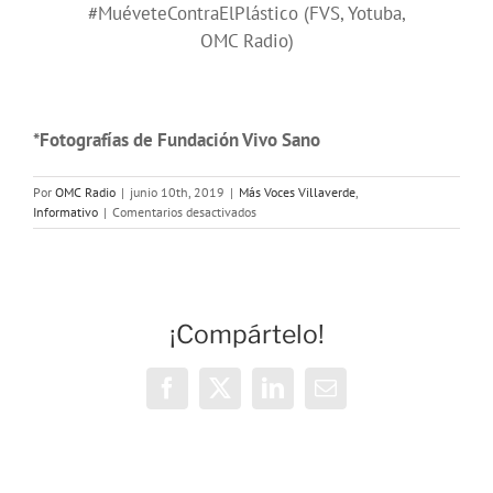
#MuéveteContraElPlástico (FVS, Yotuba,
OMC Radio)
*Fotografías de Fundación Vivo Sano
Por
OMC Radio
|
junio 10th, 2019
|
Más Voces Villaverde
,
en
Informativo
|
Comentarios desactivados
Villaverde
se
Mueve
Contra
el
¡Compártelo!
Plástico
Facebook
X
LinkedIn
Correo
electrónico