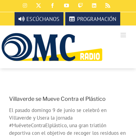
Saltar
Instagram
X
Facebook
YouTube
Twitch
LinkedIn
Rss
al
contenido
ESCÚCHANOS
PROGRAMACIÓN
Villaverde se Mueve Contra el Plástico
El pasado domingo 9 de junio se celebró en
Villaverde y Usera la jornada
#MuéveteContraElplástico, una gran triatlón
deportiva con el objetivo de recoger los residuos en