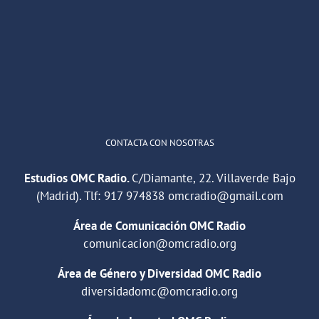
He publicado un episodio en
@ivoox
:
"Cuña de radio del IES Villaverde
#podcast
1
2
Twitter
Cargar más
CONTACTA CON NOSOTRAS
Estudios OMC Radio.
C/Diamante, 22. Villaverde Bajo
(Madrid). Tlf:
917 974838
omcradio@gmail.com
Área de Comunicación OMC Radio
comunicacion@omcradio.org
Área de Género y Diversidad OMC Radio
diversidadomc@omcradio.org