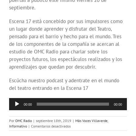
puertas a público este mismo viernes 20 de
septiembre.
Escena 17 está concebido por sus impulsores como
un lugar donde aprender y disfrutar del Teatro,
pensado para el barrio y hecho para el mundo. Tres
de los componentes de la compañía se acercan al
estudio de OMC Radio para charlar sobre los
proyectos futuros, los espectáculos realizados y los
aprendizajes que quedan por descubrir.
Escúcha nuestro podcast y adentrate en el mundo
del teatro entrando en la Escena 17
Reproductor
00:00
00:00
de
audio
Por
OMC Radio
|
septiembre 18th, 2019
|
Más Voces Villaverde
,
en
Informativo
|
Comentarios desactivados
Escena