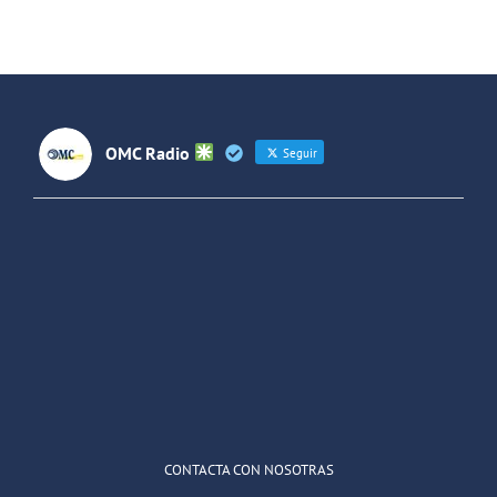
Moliner
OMC Radio
Seguir
OMC Radio
@omc_radio
·
26 Feb
He publicado un episodio en
@ivoox
:
"Cuña de radio del IES Villaverde
#podcast
1
2
Twitter
Cargar más
CONTACTA CON NOSOTRAS