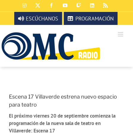
Saltar
Instagram
X
Facebook
YouTube
Twitch
LinkedIn
Rss
al
contenido
ESCÚCHANOS
PROGRAMACIÓN
Escena 17 Villaverde estrena nuevo espacio
para teatro
El próximo viernes 20 de septiembre comienza la
programación de la nueva sala de teatro en
Villaverde: Escena 17