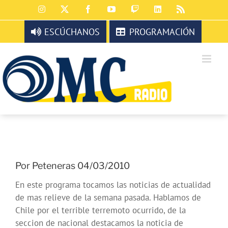
Saltar
Instagram
X
Facebook
YouTube
Twitch
LinkedIn
Rss
al
contenido
ESCÚCHANOS
PROGRAMACIÓN
Por Peteneras 04/03/2010
En este programa tocamos las noticias de actualidad
de mas relieve de la semana pasada. Hablamos de
Chile por el terrible terremoto ocurrido, de la
seccion de nacional destacamos la noticia de