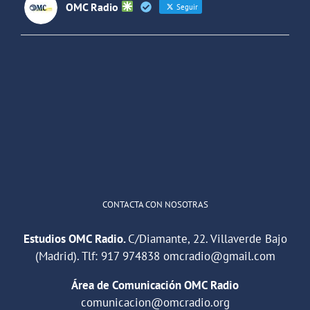
OMC Radio
Seguir
OMC Radio
@omc_radio
·
26 Feb
He publicado un episodio en
@ivoox
:
"Cuña de radio del IES Villaverde
#podcast
1
2
Twitter
Cargar más
CONTACTA CON NOSOTRAS
Estudios OMC Radio.
C/Diamante, 22. Villaverde Bajo
(Madrid). Tlf:
917 974838
omcradio@gmail.com
Área de Comunicación OMC Radio
comunicacion@omcradio.org