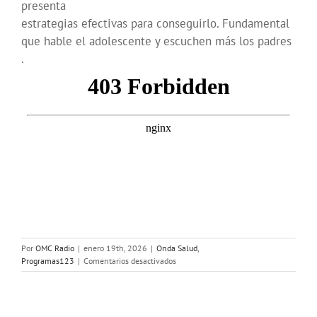
presenta
estrategias efectivas para conseguirlo. Fundamental
que hable el adolescente y escuchen más los padres
.
Por
OMC Radio
|
enero 19th, 2026
|
Onda Salud
,
en
Programas123
|
Comentarios desactivados
Onda
Salud:
No
es