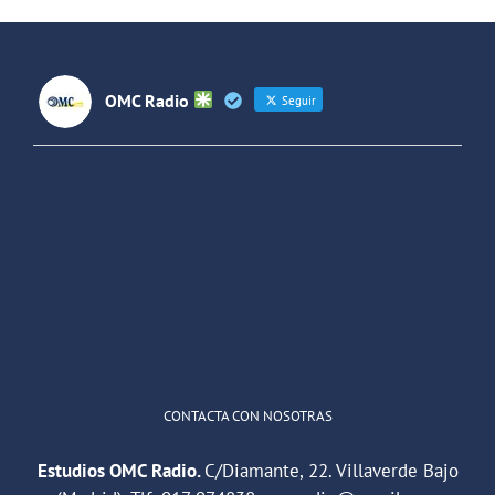
Latinoamérica
OMC Radio
Seguir
OMC Radio
@omc_radio
·
26 Feb
He publicado un episodio en
@ivoox
:
"Cuña de radio del IES Villaverde
#podcast
1
2
Twitter
Cargar más
CONTACTA CON NOSOTRAS
Estudios OMC Radio.
C/Diamante, 22. Villaverde Bajo