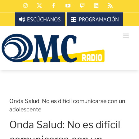
Saltar
Instagram
X
Facebook
YouTube
Twitch
LinkedIn
Rss
al
contenido
ESCÚCHANOS
PROGRAMACIÓN
Onda Salud: No es difícil comunicarse con un
adolescente
Onda Salud: No es difícil