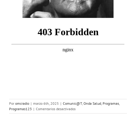
Por
omcradio
|
marzo 6th, 2025
|
Comunic@T
,
Onda Salud
,
Programas
,
en
Programas123
|
Comentarios desactivados
ONDA
SALUD:
Hablamos
sobre
hábitos