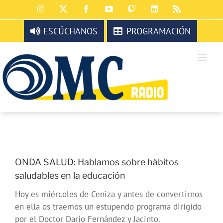
Saltar
Instagram
X
Facebook
YouTube
Twitch
LinkedIn
Rss
al
contenido
ESCÚCHANOS
PROGRAMACIÓN
ONDA SALUD: Hablamos sobre hábitos
saludables en la educación
Hoy es miércoles de Ceniza y antes de convertirnos
en ella os traemos un estupendo programa dirigido
por el Doctor Darío Fernández y Jacinto.