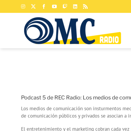
Saltar
Instagram
X
Facebook
YouTube
Twitch
LinkedIn
Rss
al
contenido
Podcast 5 de REC Radio: Los medios de comun
Los medios de comunicación son insturmentos media
de comunicación públicos y privados se asocian a i
El entretenimiento y el marketing cobran cada vez