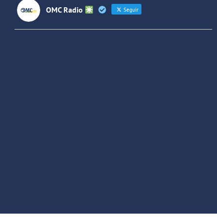
OMC Radio
Seguir
OMC Radio
@omc_radio
·
26 Feb
He publicado un episodio en
@ivoox
:
"Cuña de radio del IES Villaverde
#podcast
1
2
Twitter
Cargar más