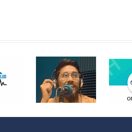
 Radio
lanza
opolitas:
 nuevo
¿Quieres
acio que
participar en
 cultura y
OMC Radio?
 sociales
 España y
noamérica