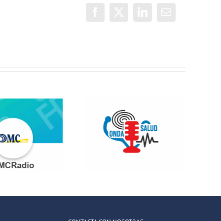
Facebook
X
LinkedIn
Correo
electrónico
Jóvenes del
ONDA SALUD:
QuedaT hacen
Hablamos
radio hablando
sobre hábitos
de deportes,
saludables en
música y
la educación
relaciones