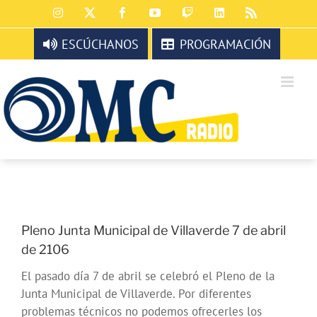
Saltar
Instagram
X
Facebook
YouTube
Twitch
LinkedIn
Rss
al
contenido
ESCÚCHANOS
PROGRAMACIÓN
Pleno Junta Municipal de Villaverde 7 de abril
de 2106
El pasado día 7 de abril se celebró el Pleno de la
Junta Municipal de Villaverde. Por diferentes
problemas técnicos no podemos ofrecerles los