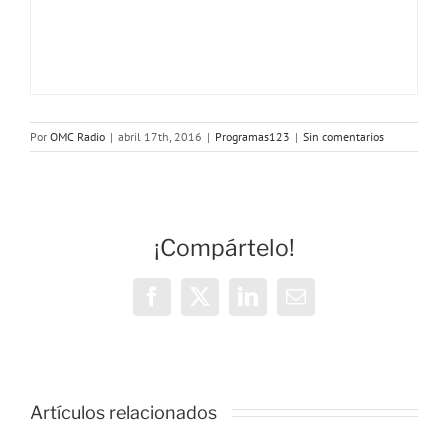
Por
OMC Radio
|
abril 17th, 2016
|
Programas123
|
Sin comentarios
¡Compártelo!
Facebook
X
LinkedIn
Correo
electrónico
OMC Radio
Artículos relacionados
lanza