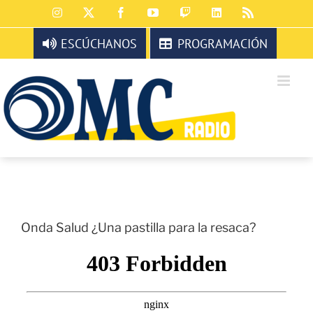
Saltar
Instagram
X
Facebook
YouTube
Twitch
LinkedIn
Rss
al
contenido
ESCÚCHANOS
PROGRAMACIÓN
Onda Salud ¿Una pastilla para la resaca?