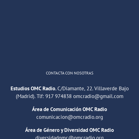
OMC Radio
@omc_radio
·
26 Feb
He publicado un episodio en
@ivoox
:
"Cuña de radio del IES Villaverde
#podcast
1
2
Twitter
Cargar más
CONTACTA CON NOSOTRAS
Estudios OMC Radio.
C/Diamante, 22. Villaverde Bajo
(Madrid). Tlf:
917 974838
omcradio@gmail.com
Área de Comunicación OMC Radio
comunicacion@omcradio.org
Área de Género y Diversidad OMC Radio
diversidadomc@omcradio.org