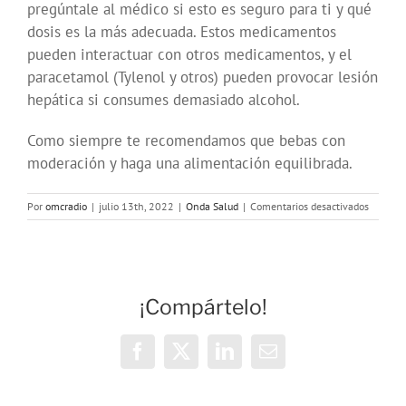
pregúntale al médico si esto es seguro para ti y qué
dosis es la más adecuada. Estos medicamentos
pueden interactuar con otros medicamentos, y el
paracetamol (Tylenol y otros) pueden provocar lesión
hepática si consumes demasiado alcohol.
Como siempre te recomendamos que bebas con
moderación y haga una alimentación equilibrada.
en
Por
omcradio
|
julio 13th, 2022
|
Onda Salud
|
Comentarios desactivados
Onda
Salud
¿Una
pastilla
para
¡Compártelo!
la
resaca?
Facebook
X
LinkedIn
Correo
electrónico