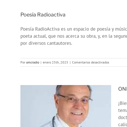
Poesía Radioactiva
Poesía RadioActiva es un espacio de poesía y músic
poeta actual, que nos acerca su obra, y, en la segun
por diversos cantautores.
en
Por
omcradio
|
enero 25th, 2025
|
Comentarios desactivados
Poesía
Radioactiva
OND
¡Bi
tema
doct
cali