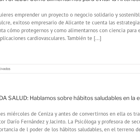
vacunarse
contra
uieres emprender un proyecto o negocio solidario y sostenibl
la
Gripe
lcre, exitoso empresario de Alicante te cuenta las estrategia
ta cómo protegernos y como alimentarnos con ciencia para evi
licaciones cardiovasculares. También te [...]
en
tivados
ONDA
SALUD:
Como
alimentarnos
para
A SALUD: Hablamos sobre hábitos saludables en la 
evitar
la
es miércoles de Ceniza y antes de convertirnos en ella os t
Arteriosclerosis
or Darío Fernández y Jacinto. La Psicóloga y profesora de se
rtancia de l poder de los hábitos saludables, en el terreno de