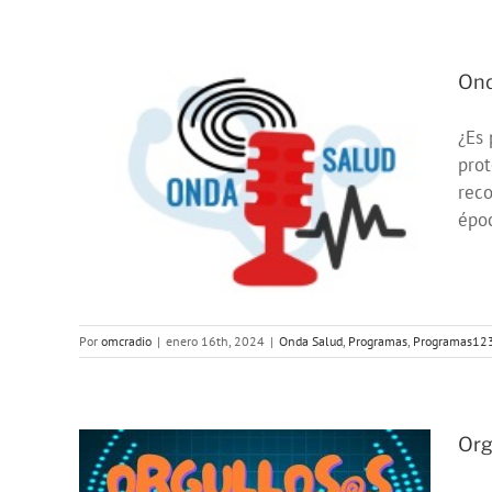
Ond
¿Es 
prot
os
reco
024
époc
23
Por
omcradio
|
enero 16th, 2024
|
Onda Salud
,
Programas
,
Programas12
Org