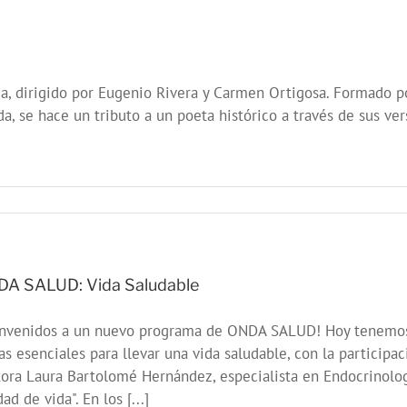
Voz:
Pornografía
y
Salud
Mental
a, dirigido por Eugenio Rivera y Carmen Ortigosa. Formado po
da, se hace un tributo a un poeta histórico a través de sus ve
A SALUD: Vida Saludable
envenidos a un nuevo programa de ONDA SALUD! Hoy tenemos 
s esenciales para llevar una vida saludable, con la participac
ora Laura Bartolomé Hernández, especialista en Endocrinologí
dad de vida". En los [...]