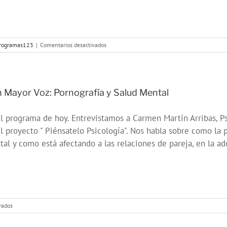
en
rogramas123
|
Comentarios desactivados
ONDA
SALUD:
Hablamos
sobre
hábitos
 Mayor Voz: Pornografía y Salud Mental
saludables
en
l programa de hoy. Entrevistamos a Carmen Martín Arribas, Ps
la
educación
l proyecto " Piénsatelo Psicología". Nos habla sobre como la 
al y como está afectando a las relaciones de pareja, en la ad
en
vados
Con
Mayor