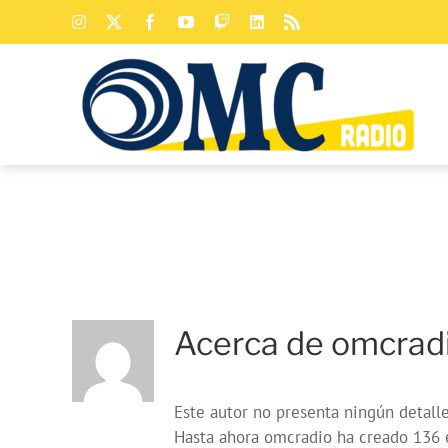
Saltar
Instagram
X
Facebook
YouTube
Twitch
LinkedIn
Rss
al
contenido
Acerca de
omcrad
Este autor no presenta ningún detalle
Hasta ahora omcradio ha creado 136 