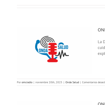
OND
La D
a
cuid
expl
la
Por
omcradio
|
noviembre 20th, 2025
|
Onda Salud
|
Comentarios desac
OND