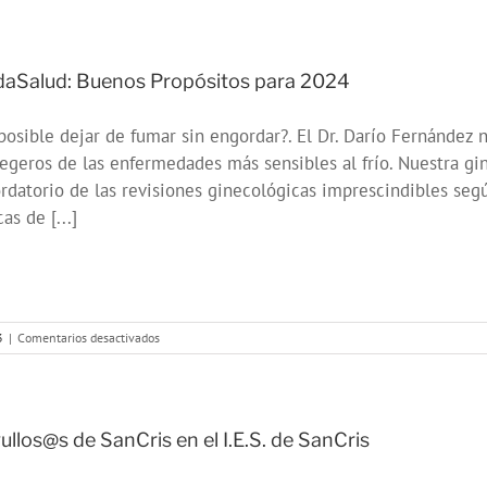
SALUD
-
Gastroenteritis
infantil
aSalud: Buenos Propósitos para 2024
posible dejar de fumar sin engordar?. El Dr. Darío Fernánde
egeros de las enfermedades más sensibles al frío. Nuestra gi
rdatorio de las revisiones ginecológicas imprescindibles según
as de [...]
en
3
|
Comentarios desactivados
OndaSalud:
Buenos
Propósitos
para
2024
ullos@s de SanCris en el I.E.S. de SanCris