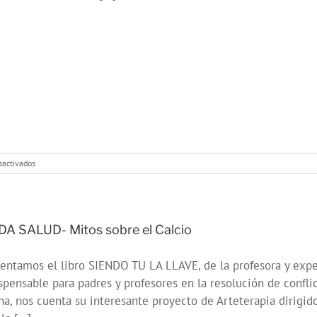
en
sactivados
ONDA
SALUD:
Vida
Saludable
A SALUD- Mitos sobre el Calcio
entamos el libro SIENDO TU LA LLAVE, de la profesora y exp
spensable para padres y profesores en la resolución de confli
na, nos cuenta su interesante proyecto de Arteterapia dirigido