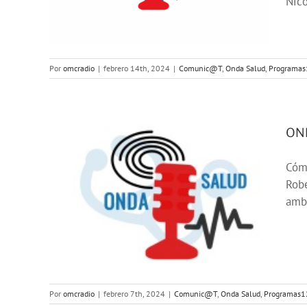
Nico
123
Por
omcradio
|
febrero 14th, 2024
|
Comunic@T
,
Onda Salud
,
Programa
OND
Cómo
Robe
amba
ntil
123
Por
omcradio
|
febrero 7th, 2024
|
Comunic@T
,
Onda Salud
,
Programas1