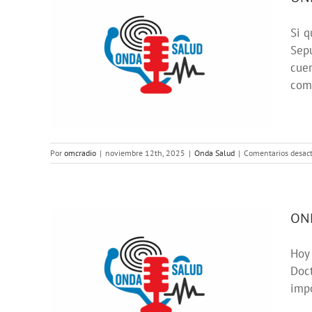
Si q
mo
Sepu
itar
cuen
is
comp
Por
omcradio
|
noviembre 12th, 2025
|
Onda Salud
|
Comentarios desac
OND
Hoy 
Doct
itos
impo