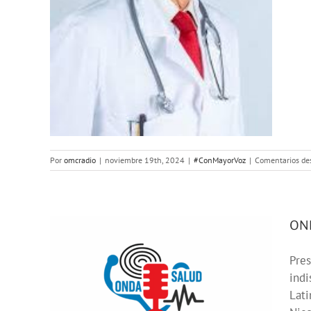
da
Por
omcradio
|
noviembre 19th, 2024
|
#ConMayorVoz
|
Comentarios de
OND
Pres
indi
os
Lati