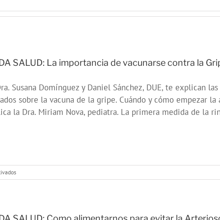
A SALUD: La importancia de vacunarse contra la Gri
ra. Susana Domínguez y Daniel Sánchez, DUE, te explican las 
ados sobre la vacuna de la gripe. Cuándo y cómo empezar la
ica la Dra. Miriam Nova, pediatra. La primera medida de la rino
en
tivados
ONDA
SALUD:
La
importancia
de
A SALUD: Como alimentarnos para evitar la Arteriosc