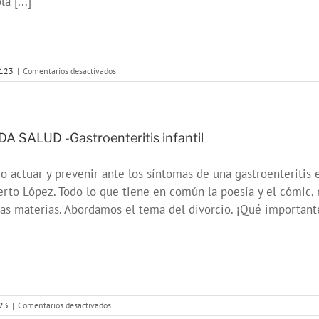
la [...]
en
s123
|
Comentarios desactivados
ONDA
SALUD-
Mitos
sobre
el
A SALUD -Gastroenteritis infantil
Calcio
 actuar y prevenir ante los síntomas de una gastroenteritis e
rto López. Todo lo que tiene en común la poesía y el cómic, 
s materias. Abordamos el tema del divorcio. ¡Qué importante 
en
23
|
Comentarios desactivados
ONDA