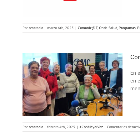
ramas123
Por
omcradio
|
marzo 6th, 2025
|
Comunic@T
,
Onda Salud
,
Programas
,
P
Con
En e
en e
ud
ment
Por
omcradio
|
febrero 4th, 2025
|
#ConMayorVoz
|
Comentarios desacti