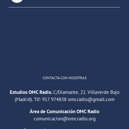
OMC Radio
@omc_radio
·
26 Feb
He publicado un episodio en
@ivoox
:
"Cuña de radio del IES Villaverde
#podcast
1
2
Twitter
Cargar más
CONTACTA CON NOSOTRAS
Estudios OMC Radio.
C/Diamante, 22. Villaverde Bajo
(Madrid). Tlf:
917 974838
omcradio@gmail.com
Área de Comunicación OMC Radio
comunicacion@omcradio.org