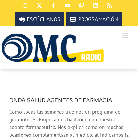
Saltar
Instagram
X
Facebook
YouTube
Twitch
LinkedIn
Rss
al
contenido
ESCÚCHANOS
PROGRAMACIÓN
ONDA SALUD AGENTES DE FARMACIA
Como todas las semanas traemos un programa de
gran interés. Empezamos hablando con nuestra
agente farmaceutica. Nos explica como en muchas
ocasiones complementasn al medico, al indicarnos la