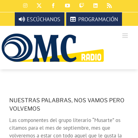
Saltar
Instagram
X
Facebook
YouTube
Twitch
LinkedIn
Rss
al
contenido
ESCÚCHANOS
PROGRAMACIÓN
NUESTRAS PALABRAS, NOS VAMOS PERO
VOLVEMOS
Las componentes del grupo literario “Musarte” os
citamos para el mes de septiembre, mes que
volveremos a estar con todo aquel que le gusta la