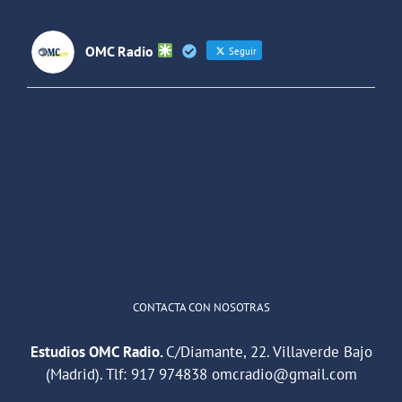
OMC Radio
Seguir
OMC Radio
@omc_radio
·
26 Feb
He publicado un episodio en
@ivoox
:
"Cuña de radio del IES Villaverde
#podcast
1
2
Twitter
Cargar más
CONTACTA CON NOSOTRAS
Estudios OMC Radio.
C/Diamante, 22. Villaverde Bajo
(Madrid). Tlf:
917 974838
omcradio@gmail.com