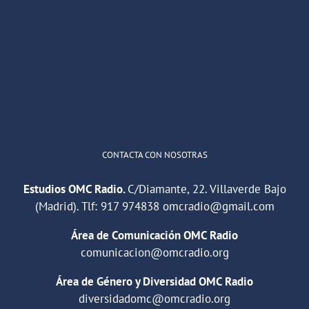
OMC Radio
@omc_radio
·
26 Feb
He publicado un episodio en
@ivoox
:
"Cuña de radio del IES Villaverde
#podcast
1
2
Twitter
Cargar más
CONTACTA CON NOSOTRAS
Estudios OMC Radio.
C/Diamante, 22. Villaverde Bajo
(Madrid). Tlf:
917 974838
omcradio@gmail.com
Área de Comunicación OMC Radio
comunicacion@omcradio.org
Área de Género y Diversidad OMC Radio
diversidadomc@omcradio.org