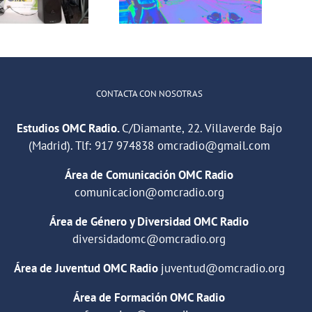
saludables en
del barrio de
la educación
illaverde Alto
CONTACTA CON NOSOTRAS
Estudios OMC Radio.
C/Diamante, 22. Villaverde Bajo
(Madrid). Tlf:
917 974838
omcradio@gmail.com
Área de Comunicación OMC Radio
comunicacion@omcradio.org
Área de Género y Diversidad OMC Radio
diversidadomc@omcradio.org
Área de Juventud OMC Radio
juventud@omcradio.org
Área de Formación OMC Radio