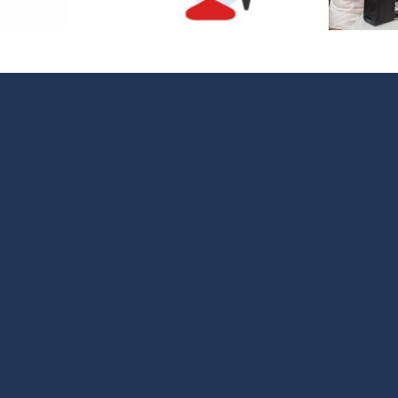
Encuentra
nfantil
trabajo
V