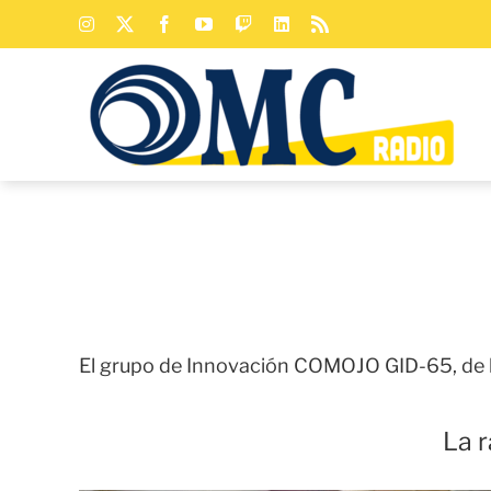
Saltar
Instagram
X
Facebook
YouTube
Twitch
LinkedIn
Rss
al
contenido
El grupo de Innovación COMOJO GID-65, de l
La 