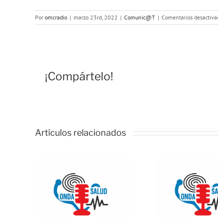
Por
omcradio
|
marzo 23rd, 2022
|
Comunic@T
|
Comentarios desactiva
¡Compártelo!
Artículos relacionados
LUD:
OND
os
ONDA SALUD-
itos
Mitos sobre el
Gastr