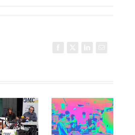
Facebook
X
LinkedIn
Correo
electrónico
Incorradio,
ONDA SALUD:
taller de
Hablamos
comunicación
sobre hábitos
para jóvenes