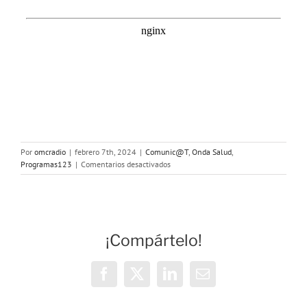
Por
omcradio
|
febrero 7th, 2024
|
Comunic@T
,
Onda Salud
,
en
Programas123
|
Comentarios desactivados
ONDA
SALUD
-
Gastroenteritis
infantil
¡Compártelo!
Facebook
X
LinkedIn
Correo
electrónico