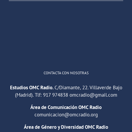
OMC Radio
@omc_radio
·
26 Feb
He publicado un episodio en
@ivoox
:
"Cuña de radio del IES Villaverde
#podcast
1
2
Twitter
Cargar más
CONTACTA CON NOSOTRAS
Estudios OMC Radio.
C/Diamante, 22. Villaverde Bajo
(Madrid). Tlf:
917 974838
omcradio@gmail.com
Área de Comunicación OMC Radio
comunicacion@omcradio.org
Área de Género y Diversidad OMC Radio