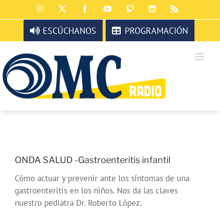
Saltar
Instagram
X
Facebook
YouTube
Twitch
LinkedIn
Rss
al
contenido
ESCÚCHANOS
PROGRAMACIÓN
ONDA SALUD -Gastroenteritis infantil
Cómo actuar y prevenir ante los síntomas de una
gastroenteritis en los niños. Nos da las claves
nuestro pediatra Dr. Roberto López.