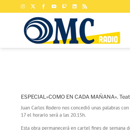
Saltar
Instagram
X
Facebook
YouTube
Twitch
LinkedIn
Rss
al
contenido
ESPECIAL»COMO EN CADA MAÑANA». Teatro Vi
Juan Carlos Rodero nos concedió unas palabras con
17 el horario será a las 20.15h.
Esta obra permanecerá en cartel fines de semana 