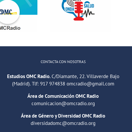
QuedaT hacen
Hablamos
radio hablando
sobre hábitos
de deportes,
saludables en
música y
la educación
relaciones
CONTACTA CON NOSOTRAS
Estudios OMC Radio.
C/Diamante, 22. Villaverde Bajo
(Madrid). Tlf:
917 974838
omcradio@gmail.com
Área de Comunicación OMC Radio
comunicacion@omcradio.org
Área de Género y Diversidad OMC Radio
diversidadomc@omcradio.org