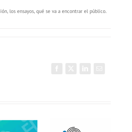
n, los ensayos, qué se va a encontrar el público.
Facebook
X
LinkedIn
Correo
electrónico
Jóvenes del
ONDA SALUD: