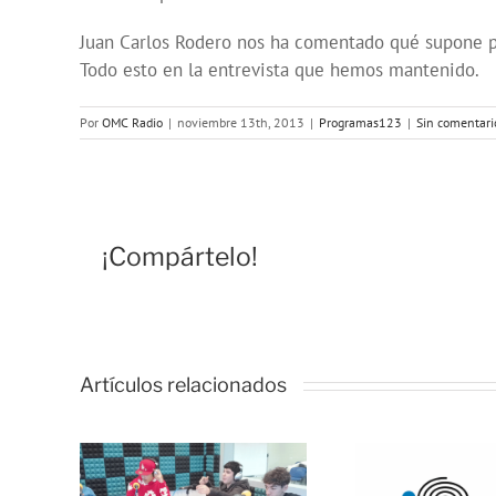
Juan Carlos Rodero nos ha comentado qué supone par
Todo esto en la entrevista que hemos mantenido.
Por
OMC Radio
|
noviembre 13th, 2013
|
Programas123
|
Sin comentari
¡Compártelo!
Artículos relacionados
OMC
del
Onda Salud:
Cosm