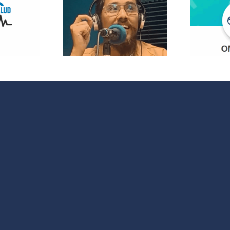
 nuevo
¿Quieres
acio que
participar en
 cultura y
OMC Radio?
 sociales
 España y
noamérica