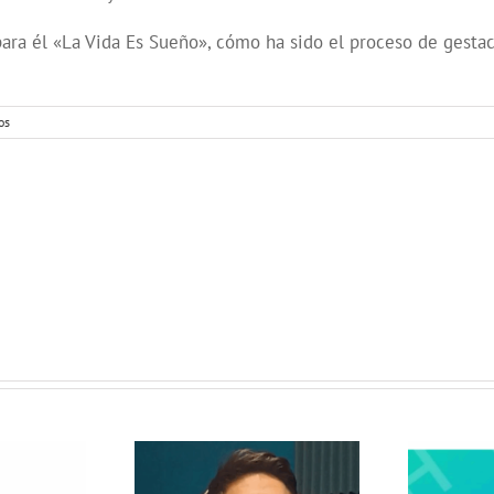
a él «La Vida Es Sueño», cómo ha sido el proceso de gestació
os
 Radio
lanza
opolitas: