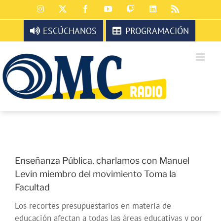
Saltar
Instagram
X
Facebook
YouTube
Twitch
LinkedIn
Rss
al
contenido
ESCÚCHANOS
PROGRAMACIÓN
Enseñanza Pública, charlamos con Manuel
Levin miembro del movimiento Toma la
Facultad
Los recortes presupuestarios en materia de
educación afectan a todas las áreas educativas y por