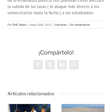
de la enseñanza pública, nos plantean como afectará
la subida de las tasas ( el ataque más directo a los
universitarios hasta la fecha ) a los estudiantes.
Por
OMC Radio
|
mayo 18th, 2012
|
Parciales
|
Sin comentarios
¡Compártelo!
Facebook
X
LinkedIn
Correo
electrónico
Artículos relacionados
s
Cursos