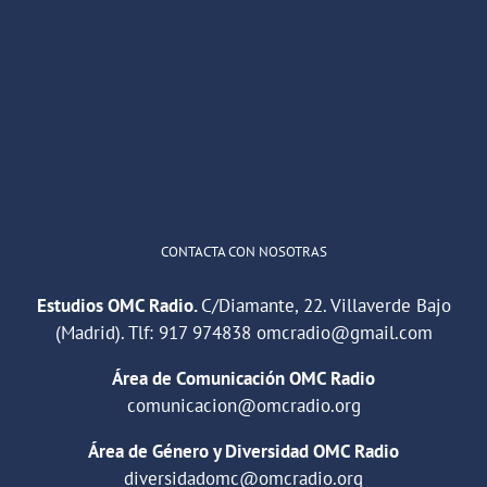
OMC Radio
@omc_radio
·
26 Feb
He publicado un episodio en
@ivoox
:
"Cuña de radio del IES Villaverde
#podcast
1
2
Twitter
Cargar más
CONTACTA CON NOSOTRAS
Estudios OMC Radio.
C/Diamante, 22. Villaverde Bajo
(Madrid). Tlf:
917 974838
omcradio@gmail.com
Área de Comunicación OMC Radio
comunicacion@omcradio.org
Área de Género y Diversidad OMC Radio
diversidadomc@omcradio.org