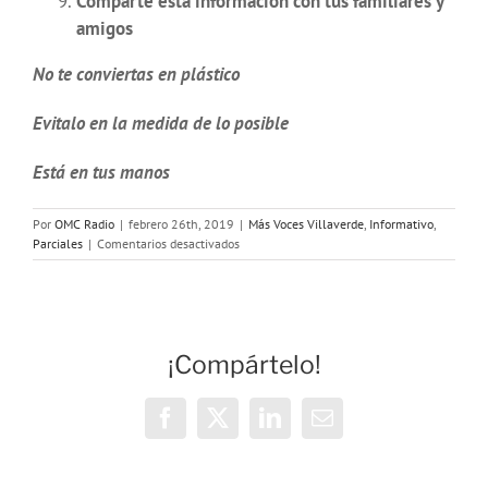
Comparte esta información con tus familiares y
amigos
No te conviertas en plástico
Evitalo en la medida de lo posible
Está en tus manos
Por
OMC Radio
|
febrero 26th, 2019
|
Más Voces Villaverde
,
Informativo
,
en
Parciales
|
Comentarios desactivados
No
te
conviertas
en
Plástico
¡Compártelo!
#ConAcciónJoven
Facebook
X
LinkedIn
Correo
electrónico