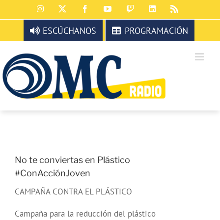
Saltar
Instagram
X
Facebook
YouTube
Twitch
LinkedIn
Rss
al
contenido
ESCÚCHANOS
PROGRAMACIÓN
No te conviertas en Plástico
#ConAcciónJoven
CAMPAÑA CONTRA EL PLÁSTICO
Campaña para la reducción del plástico