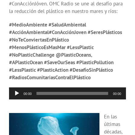
#ConAcciónJóven. OMC Radio se une al desafío para
la reducción del plástico en nuestro mares y ríos:
#MedioAmbiente #SaludAmbiental
#AcciónAmbiental#ConAcciónJoven #SeresPlásticos
#NoTeConviertasEnPlástico
#MenosPlásticoEsMasMar #LessPlastic
#NoPlasticChallenge @PlasticOceans,
#APlasticOcean #SaveOurSeas #PlasticPollution
#LessPlastic #PlasticAction #DesafíoSinPlástico
#RadiosComunitariasContraElPlástico
Reproductor
00:00
00:00
de
audio
En las
últimas
décadas,