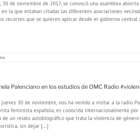
, 30 de noviembre de 2017, se convocó una asamblea abierta e
“Primavera
Joven
 en la que estaban citadas las diferentes asociaciones vecinal
2018”
os recortes que se quieren aplicar desde el gobierno central 
en
dos
VILLAVERDE
NO
SE
TOCA:
movimiento
ela Palenciano en los estudios de OMC Radio #viole
vecinal
contra
 jueves 30 de noviembre, nos ha venido a visitar a la radio 
los
recortes
vista feminista española, es conocida internacionalmente por
a de un relato autobiográfico que trata la violencia de géner
rística, sin dejar [...]