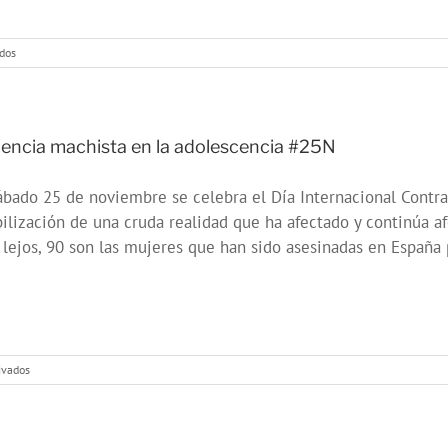
en
dos
Pamela
Palenciano
en
los
estudios
lencia machista en la adolescencia #25N
de
OMC
ábado 25 de noviembre se celebra el Día Internacional Contra 
Radio
#violenciamachista
bilización de una cruda realidad que ha afectado y continúa a
lejos, 90 son las mujeres que han sido asesinadas en España p
en
ivados
Violencia
machista
en
la