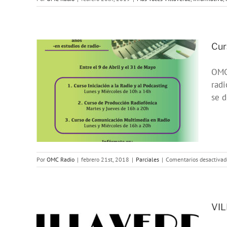
Cur
OMC 
de
radi
ña
se d
018”
Por
OMC Radio
|
febrero 21st, 2018
|
Parciales
|
Comentarios desactivad
VIL