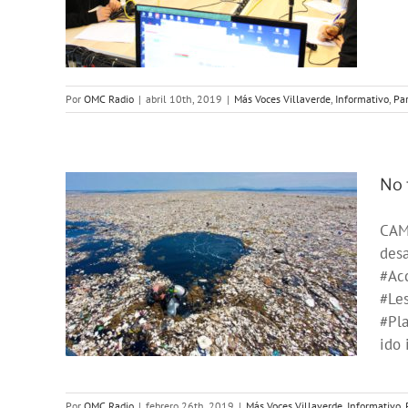
iales
Por
OMC Radio
|
abril 10th, 2019
|
Más Voces Villaverde
,
Informativo
,
Par
No 
CAM
en
desa
#Ac
n
#Les
#Pla
iales
ido 
Por
OMC Radio
|
febrero 26th, 2019
|
Más Voces Villaverde
,
Informativo
,