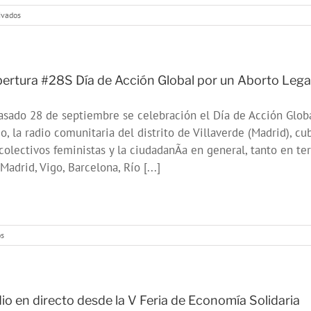
en
ivados
Murcia
se
levanta
y
exige
ertura #28S Dí­a de Acción Global por un Aborto Legal
el
soterramiento
asado 28 de septiembre se celebración el Dí­a de Acción Glob
de
las
o, la radio comunitaria del distrito de Villaverde (Madrid), c
vías
colectivos feministas y la ciudadanÃ­a en general, tanto en t
de
tren
Madrid, Vigo, Barcelona, Rí­o [...]
en
os
Cobertura
#28S
Dí­
a
de
io en directo desde la V Feria de Economía Solidaria
Acción