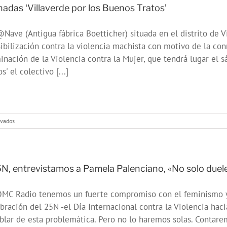
adolescencia
nadas ‘Villaverde por los Buenos Tratos’
#25N
Nave (Antigua fábrica Boetticher) situada en el distrito de 
ibilización contra la violencia machista con motivo de la co
inación de la Violencia contra la Mujer, que tendrá lugar el 
os' el colectivo [...]
en
ivados
Jornadas
‘Villaverde
por
los
Buenos
N, entrevistamos a Pamela Palenciano, «No solo duele
Tratos’
MC Radio tenemos un fuerte compromiso con el feminismo y l
bración del 25N -el Día Internacional contra la Violencia ha
blar de esta problemática. Pero no lo haremos solas. Contarem