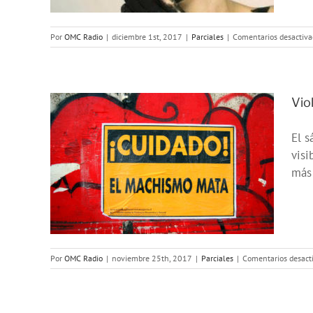
Por
OMC Radio
|
diciembre 1st, 2017
|
Parciales
|
Comentarios desactiva
Vio
El s
visi
n la
más 
5N
Por
OMC Radio
|
noviembre 25th, 2017
|
Parciales
|
Comentarios desact