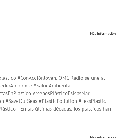
Más información
ástico #ConAcciónJóven. OMC Radio se une al
 #MedioAmbiente #SaludAmbiental
rtasEnPlástico #MenosPlásticoEsMasMar
n #SaveOurSeas #PlasticPollution #LessPlastic
lástico En las últimas décadas, los plásticos han
Más información