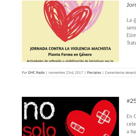
Jor
La @
sens
 por
Elim
’
Trat
Por
OMC Radio
|
noviembre 23rd, 2017
|
Parciales
|
Comentarios desact
#25
En O
cele
s a
a ha