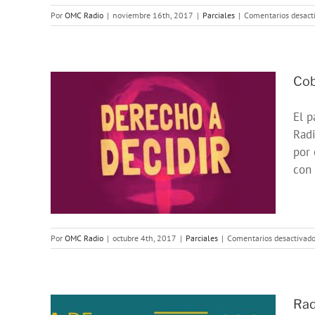
Por
OMC Radio
|
noviembre 16th, 2017
|
Parciales
|
Comentarios desact
Cob
El p
a de
Radi
 un
por 
ro y
con 
Por
OMC Radio
|
octubre 4th, 2017
|
Parciales
|
Comentarios desactivad
Rad