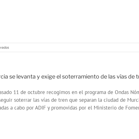
en
ivados
#25N,
entrevistamos
a
Pamela
Palenciano,
cia se levanta y exige el soterramiento de las vías de 
«No
solo
asado 11 de octubre recogimos en el programa de Ondas Nóma
duelen
los
eguir soterrar las vías de tren que separan la ciudad de Murci
Golpes»
adas a cabo por ADIF y promovidas por el Ministerio de Fomen