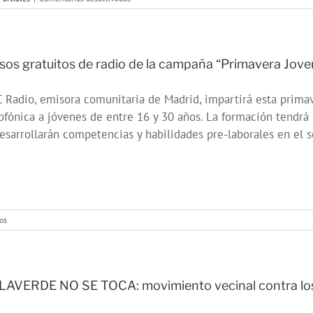
No
te
conviertas
en
Plástico
sos gratuitos de radio de la campaña “Primavera Jov
#ConAcciónJoven
Radio, emisora comunitaria de Madrid, impartirá esta primav
ofónica a jóvenes de entre 16 y 30 años. La formación tendrá l
esarrollarán competencias y habilidades pre-laborales en el se
en
os
Cursos
gratuitos
de
radio
de
LAVERDE NO SE TOCA: movimiento vecinal contra los
la
campaña