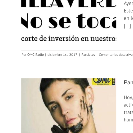
Ayer
SE
Este
to
en l
s
[...]
Por
OMC Radio
|
diciembre 1st, 2017
|
Parciales
|
Comentarios desactiva
Pam
Hoy,
 en
acti
MC
trat
humo
ta