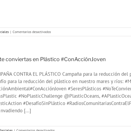
en
ciales
|
Comentarios desactivados
Más
Voces
Villaverde,
un
espacio
te conviertas en Plástico #ConAcciónJoven
para
jóvenes
PAÑA CONTRA EL PLÁSTICO Campaña para la reducción del pl
reporteros
fío para la reducción del plástico en nuestro mares y ríos:
ciónAmbiental#ConAcciónJoven #SeresPlásticos #NoTeConvie
sPlastic #NoPlasticChallenge @PlasticOceans, #APlasticOcea
sticAction #DesafíoSinPlástico #RadiosComunitariasContraElP
invadiendo [...]
en
Parciales
|
Comentarios desactivados