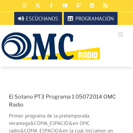
Saltar
Instagram
X
Facebook
YouTube
Twitch
LinkedIn
Rss
al
contenido
ESCÚCHANOS
PROGRAMACIÓN
El Sotano PT3 Programa 1 05072014 OMC
Radio
Primer programa de la pretemporada
veraniega&COMA_ESPACIO&en OMC
radio&COMA_ESPACIO&en la cual iniciamos un