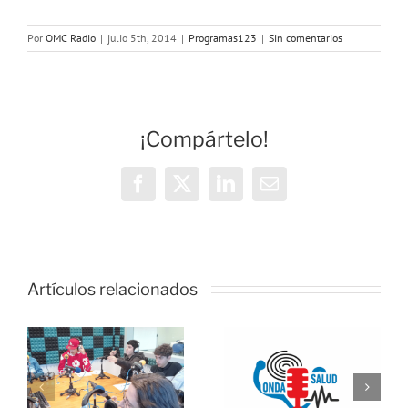
Por
OMC Radio
|
julio 5th, 2014
|
Programas123
|
Sin comentarios
¡Compártelo!
Facebook
X
LinkedIn
Correo
electrónico
OMC Radio
Artículos relacionados
lanza
l
Cosmopolita
Onda Salud:
un nuevo
o
No es difícil
espacio que
e
comunicarse
unirá cultura