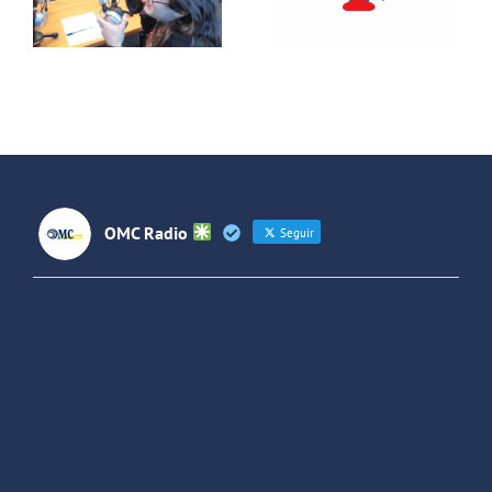
con un
y temas
adolescente
sociales
entre
España y
Latinoaméri
OMC Radio
Seguir
OMC Radio
@omc_radio
·
26 Feb
He publicado un episodio en
@ivoox
:
"Cuña de radio del IES Villaverde
#podcast
1
2
Twitter
Cargar más