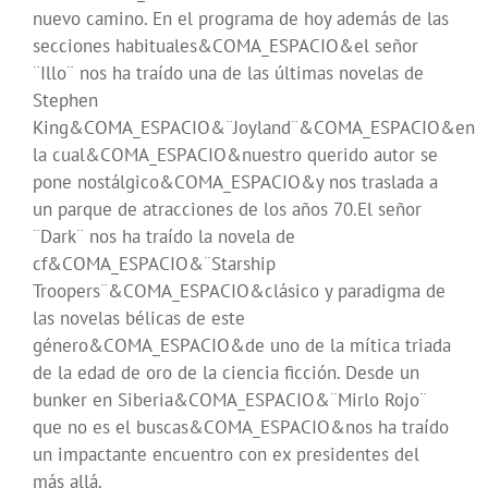
nuevo camino. En el programa de hoy además de las
secciones habituales&COMA_ESPACIO&el señor
¨Illo¨ nos ha traído una de las últimas novelas de
Stephen
King&COMA_ESPACIO&¨Joyland¨&COMA_ESPACIO&en
la cual&COMA_ESPACIO&nuestro querido autor se
pone nostálgico&COMA_ESPACIO&y nos traslada a
un parque de atracciones de los años 70.El señor
¨Dark¨ nos ha traído la novela de
cf&COMA_ESPACIO&¨Starship
Troopers¨&COMA_ESPACIO&clásico y paradigma de
las novelas bélicas de este
género&COMA_ESPACIO&de uno de la mítica triada
de la edad de oro de la ciencia ficción. Desde un
bunker en Siberia&COMA_ESPACIO&¨Mirlo Rojo¨
que no es el buscas&COMA_ESPACIO&nos ha traído
un impactante encuentro con ex presidentes del
más allá.